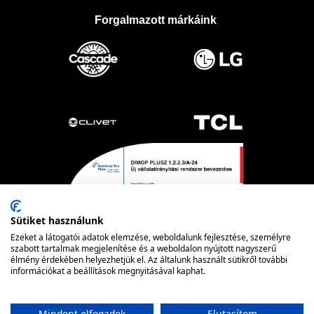
Forgalmazott márkáink
Sütiket használunk
Ezeket a látogatói adatok elemzése, weboldalunk fejlesztése, személyre
szabott tartalmak megjelenítése és a weboldalon nyújtott nagyszerű
élmény érdekében helyezhetjük el. Az általunk használt sütikről további
információkat a beállítások megnyitásával kaphat.
Powered by nopCommerce
© FRIOTECH
Mindent elfogadok
Elutasítom