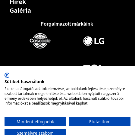
Hírek
Galéria
Forgalmazott márkáink
Sütiket használunk
Ezeket a látogatói adatok elemzése, weboldalunk fejlesztése, személyre
szabott tartalmak megjelenítése és a weboldalon nyújtott nagyszerű
élmény érdekében helyezhetjük el. Az általunk használt sütikről további
információkat a beállítások megnyitásával kaphat.
Mindent elfogadok
Elutasítom
Személyre szabom