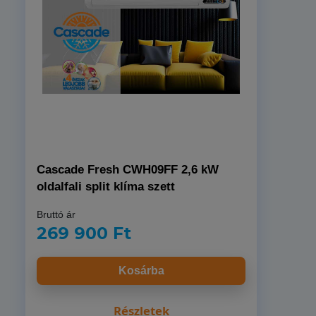
CLIVET EZCOOL HEAT 27M klíma
szett
Bruttó ár
244 900 Ft
Kosárba
Részletek