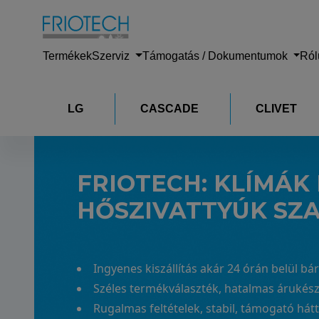
Termékek
Szerviz
Támogatás / Dokumentumok
Ró
LG
CASCADE
CLIVET
FRIOTECH:
KLÍMÁK 
HŐSZIVATTYÚK SZ
Ingyenes kiszállítás akár 24 órán belül b
Széles termékválaszték, hatalmas árukész
Rugalmas feltételek, stabil, támogató hát