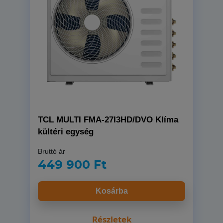
Cascade Nordic Save CWH18NS 5,1
kW oldalfali split klíma szett
Bruttó ár
384 900 Ft
Kosárba
Részletek