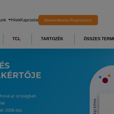
lunk
Hírek
Kapcsolat
Bejelentkezés/Regisztráció
TCL
TARTOZÉK
ÖSSZES TERM
ÉS
AKÉRTŐJE
árhová az országban
let
tér 2006 óta