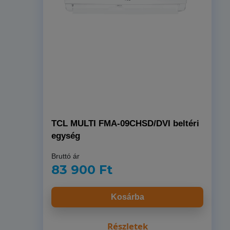
Cascade Nordic Save CWH12NS 3,5
kW oldalfali split klíma szett
Bruttó ár
299 900 Ft
Kosárba
Részletek