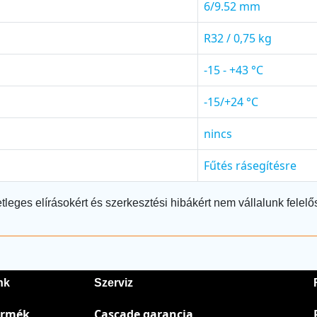
6/9.52 mm
R32 / 0,75 kg
-15 - +43 °C
-15/+24 °C
nincs
Fűtés rásegítésre
tleges elírásokért és szerkesztési hibákért nem vállalunk felelő
nk
Szerviz
ermék
Cascade garancia