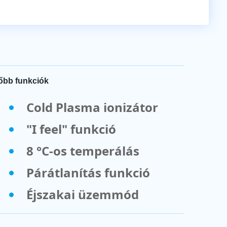
őbb funkciók
Cold Plasma ionizátor
"I feel" funkció
8 °C-os temperálás
Párátlanítás funkció
Éjszakai üzemmód