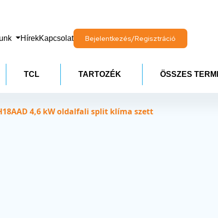
lunk
Hírek
Kapcsolat
Bejelentkezés/Regisztráció
TCL
TARTOZÉK
ÖSSZES TERM
AAD 4,6 kW oldalfali split klíma szett