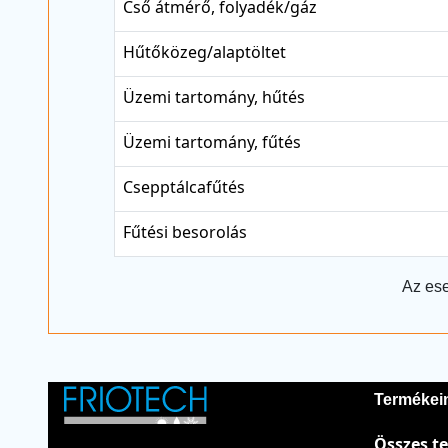
Cső átmérő, folyadék/gáz
Hűtőközeg/alaptöltet
Üzemi tartomány, hűtés
Üzemi tartomány, fűtés
Csepptálcafűtés
Fűtési besorolás
Az ese
Termékei
Összes t