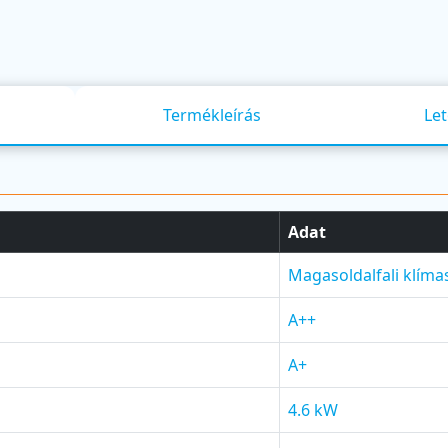
Termékleírás
Let
Adat
Magasoldalfali klíma
A++
A+
4.6 kW