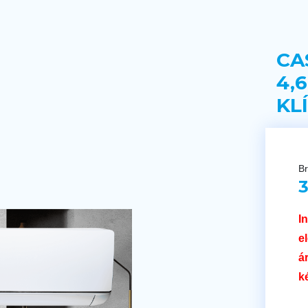
CA
4,
KL
Br
3
I
e
á
k