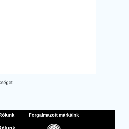
sséget.
Rólunk
Forgalmazott márkáink
Rólunk