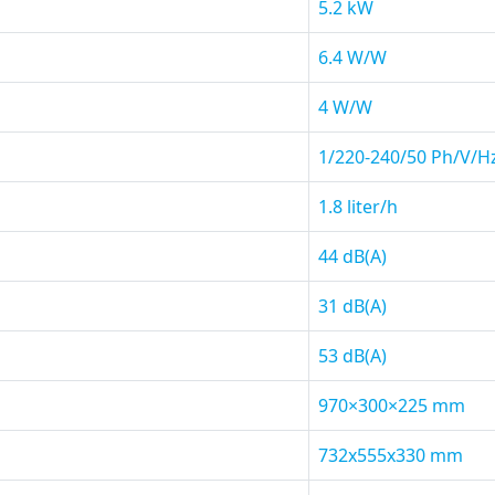
5.2 kW
6.4 W/W
4 W/W
1/220-240/50 Ph/V/H
1.8 liter/h
44 dB(A)
31 dB(A)
53 dB(A)
970×300×225 mm
732x555x330 mm