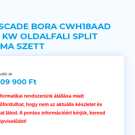
SCADE BORA CWH18AAD
6 KW OLDALFALI SPLIT
ÍMA SZETT
uttó ár
09 900 Ft
nformatikai rendszerünk átállása miatt
lőfordulhat, hogy nem az aktuális készletet és
rat látod. A pontos információért kérjük, keresd
épviselődet!