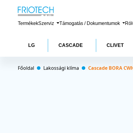
Termékek
Szerviz
Támogatás / Dokumentumok
Ró
LG
CASCADE
CLIVET
Főoldal
Lakossági klíma
Cascade BORA CWH18