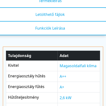
Termékleírás
Letölthető fájlok
Funkciók Leírása
Tulajdonság
Adat
Kivitel
Magasoldalfali klíma
Energiaosztály hűtés
A++
Energiaosztály fűtés
A+
Hűtőteljesítmény
2,6 kW