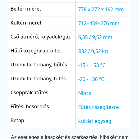
Beltéri méret
778 x 272 x 192 mm
Kültéri méret
712×459×276 mm
Cső átmérő, folyadék/gáz
6,35 / 9,52 mm
Hűtőközeg/alaptöltet
R32 / 0,52 kg
Üzemi tartomány, hűtés
-15 - + 53 °C
Üzemi tartomány, fűtés
-20 - +30 °C
Csepptálcafűtés
Nincs
Fűtési besorolás
Fűtés rásegítésre
Betáp
kültéri egység
Az esetleges elírásokért és szerkesztési hibákért nem