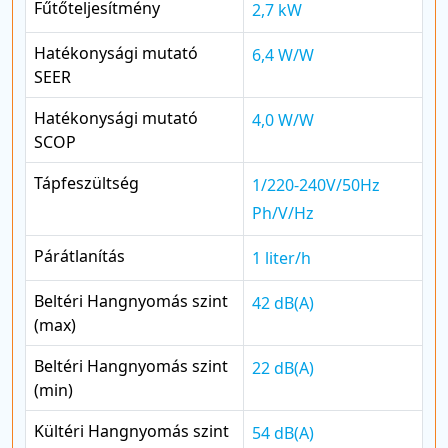
Fűtőteljesítmény
2,7 kW
Hatékonysági mutató
6,4 W/W
SEER
Hatékonysági mutató
4,0 W/W
SCOP
Tápfeszültség
1/220-240V/50Hz
Ph/V/Hz
Párátlanítás
1 liter/h
Beltéri Hangnyomás szint
42 dB(A)
(max)
Beltéri Hangnyomás szint
22 dB(A)
(min)
Kültéri Hangnyomás szint
54 dB(A)