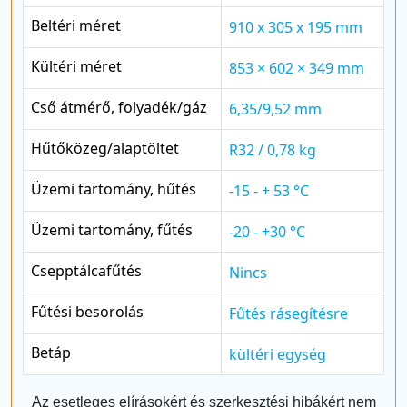
Beltéri méret
910 x 305 x 195 mm
Kültéri méret
853 × 602 × 349 mm
Cső átmérő, folyadék/gáz
6,35/9,52 mm
Hűtőközeg/alaptöltet
R32 / 0,78 kg
Üzemi tartomány, hűtés
-15 - + 53 °C
Üzemi tartomány, fűtés
-20 - +30 °C
Csepptálcafűtés
Nincs
Fűtési besorolás
Fűtés rásegítésre
Betáp
kültéri egység
Az esetleges elírásokért és szerkesztési hibákért nem