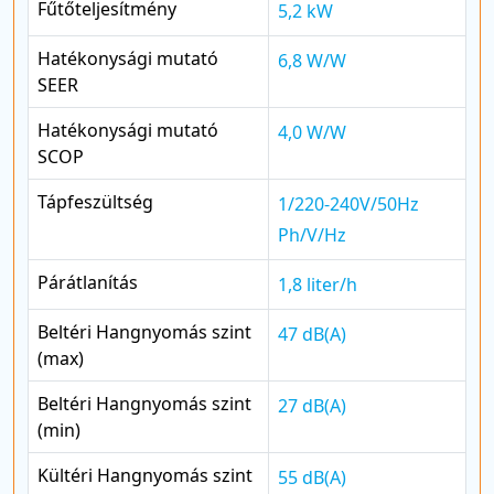
Fűtőteljesítmény
5,2 kW
Hatékonysági mutató
6,8 W/W
SEER
Hatékonysági mutató
4,0 W/W
SCOP
Tápfeszültség
1/220-240V/50Hz
Ph/V/Hz
Párátlanítás
1,8 liter/h
Beltéri Hangnyomás szint
47 dB(A)
(max)
Beltéri Hangnyomás szint
27 dB(A)
(min)
Kültéri Hangnyomás szint
55 dB(A)