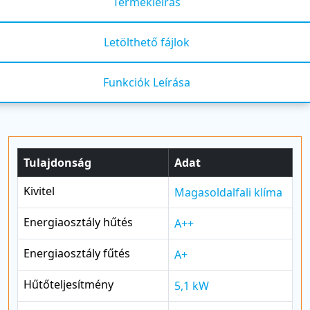
Termékleírás
Letölthető fájlok
Funkciók Leírása
Tulajdonság
Adat
Kivitel
Magasoldalfali klíma
Energiaosztály hűtés
A++
Energiaosztály fűtés
A+
Hűtőteljesítmény
5,1 kW