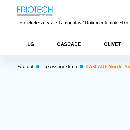
Termékek
Szerviz
Támogatás / Dokumentumok
Ró
LG
CASCADE
CLIVET
Főoldal
Lakossági klíma
CASCADE Nordic S