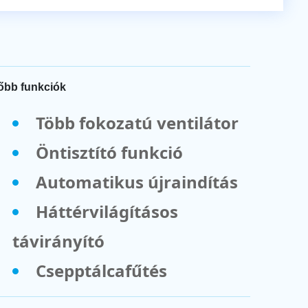
őbb funkciók
Több fokozatú ventilátor
Öntisztító funkció
Automatikus újraindítás
Háttérvilágításos
távirányító
Csepptálcafűtés