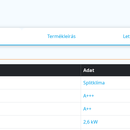
Termékleírás
Let
Adat
Splitklíma
A+++
A++
2,6 kW