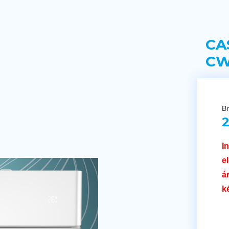
CA
CW
Br
2
I
e
á
k