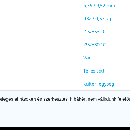
6,35 / 9,52 mm
R32 / 0,57 kg
-15/+53 °C
-25/+30 °C
Van
Téliesített
kültéri egység
tleges elírásokért és szerkesztési hibákért nem vállalunk felelő