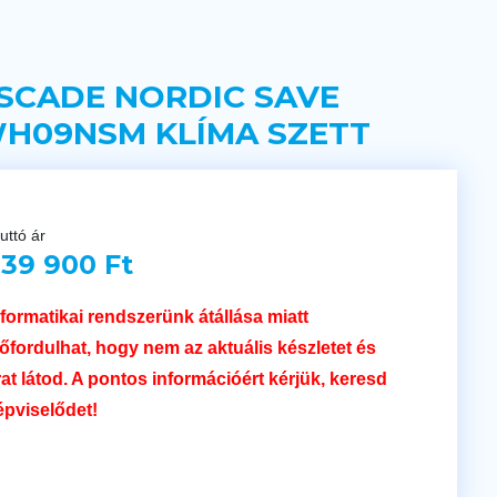
SCADE NORDIC SAVE
H09NSM KLÍMA SZETT
uttó ár
39 900 Ft
nformatikai rendszerünk átállása miatt
lőfordulhat, hogy nem az aktuális készletet és
rat látod. A pontos információért kérjük, keresd
épviselődet!