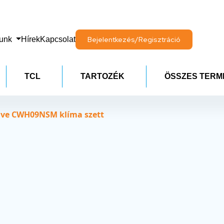
lunk
Hírek
Kapcsolat
Bejelentkezés/Regisztráció
TCL
TARTOZÉK
ÖSSZES TERM
ave CWH09NSM klíma szett