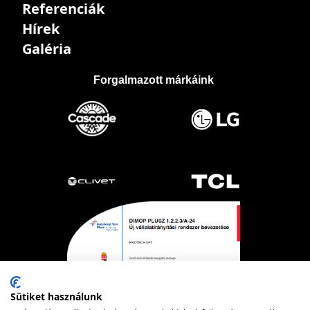
Referenciák
Hírek
Galéria
Forgalmazott márkáink
Sütiket használunk