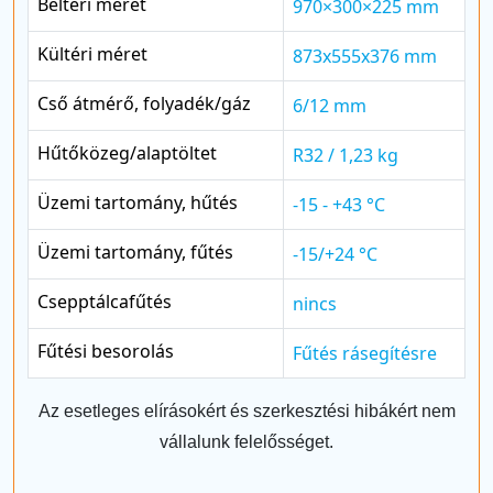
Beltéri méret
970×300×225 mm
Kültéri méret
873x555x376 mm
Cső átmérő, folyadék/gáz
6/12 mm
Hűtőközeg/alaptöltet
R32 / 1,23 kg
Üzemi tartomány, hűtés
-15 - +43 °C
Üzemi tartomány, fűtés
-15/+24 °C
Csepptálcafűtés
nincs
Fűtési besorolás
Fűtés rásegítésre
Az esetleges elírásokért és szerkesztési hibákért nem
vállalunk felelősséget.