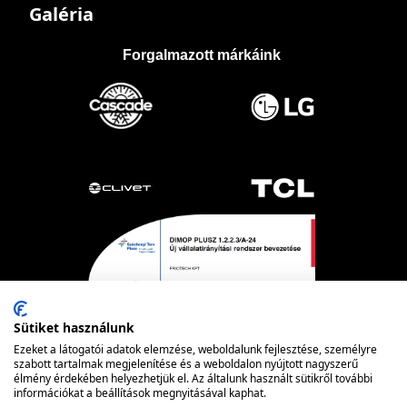
Galéria
Forgalmazott márkáink
Sütiket használunk
Ezeket a látogatói adatok elemzése, weboldalunk fejlesztése, személyre
szabott tartalmak megjelenítése és a weboldalon nyújtott nagyszerű
élmény érdekében helyezhetjük el. Az általunk használt sütikről további
információkat a beállítások megnyitásával kaphat.
Powered by nopCommerce
© FRIOTECH