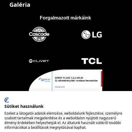
Galéria
Forgalmazott márkáink
Sütiket használunk
Ezeket a látogatói adatok elemzése, weboldalunk fejlesztése, személyre
szabott tartalmak megjelenítése és a weboldalon nyújtott nagyszerű
élmény érdekében helyezhetjük el. Az általunk használt sütikről további
információkat a beállítások megnyitásával kaphat.
Powered by nopCommerce
© FRIOTECH