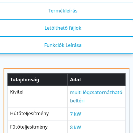
Termékleírás
Letölthető fájlok
Funkciók Leírása
Tulajdonság
Adat
Kivitel
multi légcsatornázható
beltéri
Hűtőteljesítmény
7 kW
Fűtőteljesítmény
8 kW