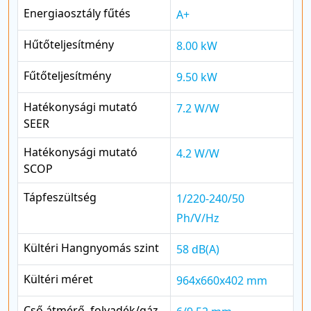
Energiaosztály fűtés
A+
Hűtőteljesítmény
8.00 kW
Fűtőteljesítmény
9.50 kW
Hatékonysági mutató
7.2 W/W
SEER
Hatékonysági mutató
4.2 W/W
SCOP
Tápfeszültség
1/220-240/50
Ph/V/Hz
Kültéri Hangnyomás szint
58 dB(A)
Kültéri méret
964x660x402 mm
Cső átmérő, folyadék/gáz