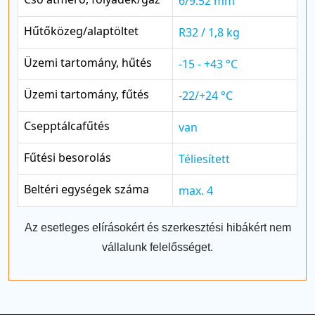
6/9.52 mm
Hűtőközeg/alaptöltet
R32 / 1,8 kg
Üzemi tartomány, hűtés
-15 - +43 °C
Üzemi tartomány, fűtés
-22/+24 °C
Csepptálcafűtés
van
Fűtési besorolás
Téliesített
Beltéri egységek száma
max. 4
Az esetleges elírásokért és szerkesztési hibákért nem
vállalunk felelősséget.