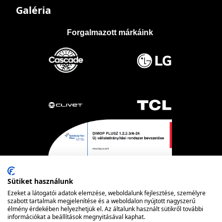
Galéria
Forgalmazott márkáink
Sütiket használunk
Ezeket a látogatói adatok elemzése, weboldalunk fejlesztése, személyre
szabott tartalmak megjelenítése és a weboldalon nyújtott nagyszerű
élmény érdekében helyezhetjük el. Az általunk használt sütikről további
információkat a beállítások megnyitásával kaphat.
Powered by nopCommerce
© FRIOTECH