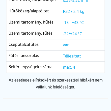
6.35/9.52 mm
Hűtőközeg/alaptöltet
R32 / 2,4 kg
Üzemi tartomány, hűtés
-15 - +43 °C
Üzemi tartomány, fűtés
-22/+24 °C
Csepptálcafűtés
van
Fűtési besorolás
Téliesített
Beltéri egységek száma
max. 4
Az esetleges elírásokért és szerkesztési hibákért nem
vállalunk felelősséget.