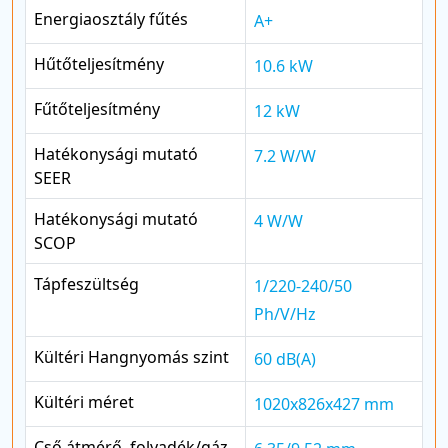
Energiaosztály fűtés
A+
Hűtőteljesítmény
10.6 kW
Fűtőteljesítmény
12 kW
Hatékonysági mutató
7.2 W/W
SEER
Hatékonysági mutató
4 W/W
SCOP
Tápfeszültség
1/220-240/50
Ph/V/Hz
Kültéri Hangnyomás szint
60 dB(A)
Kültéri méret
1020x826x427 mm
Cső átmérő, folyadék/gáz