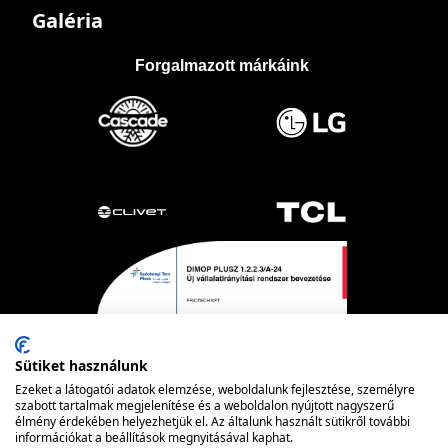
Galéria
Forgalmazott márkáink
Sütiket használunk
Ezeket a látogatói adatok elemzése, weboldalunk fejlesztése, személyre
szabott tartalmak megjelenítése és a weboldalon nyújtott nagyszerű
élmény érdekében helyezhetjük el. Az általunk használt sütikről további
információkat a beállítások megnyitásával kaphat.
Powered by nopCommerce
© FRIOTECH