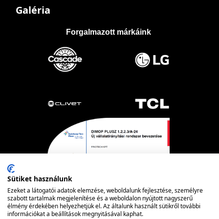
Galéria
Forgalmazott márkáink
Sütiket használunk
Ezeket a látogatói adatok elemzése, weboldalunk fejlesztése, személyre
szabott tartalmak megjelenítése és a weboldalon nyújtott nagyszerű
élmény érdekében helyezhetjük el. Az általunk használt sütikről további
információkat a beállítások megnyitásával kaphat.
Powered by nopCommerce
© FRIOTECH