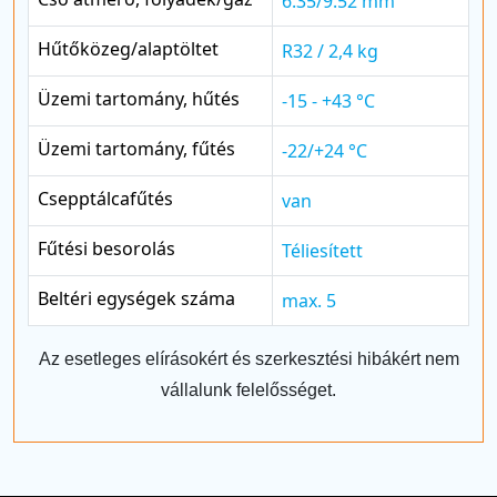
6.35/9.52 mm
Hűtőközeg/alaptöltet
R32 / 2,4 kg
Üzemi tartomány, hűtés
-15 - +43 °C
Üzemi tartomány, fűtés
-22/+24 °C
Csepptálcafűtés
van
Fűtési besorolás
Téliesített
Beltéri egységek száma
max. 5
Az esetleges elírásokért és szerkesztési hibákért nem
vállalunk felelősséget.