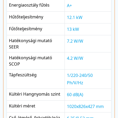
Energiaosztály fűtés
A+
Hűtőteljesítmény
12.1 kW
Fűtőteljesítmény
13 kW
Hatékonysági mutató
7.2 W/W
SEER
Hatékonysági mutató
4.2 W/W
SCOP
Tápfeszültség
1/220-240/50
Ph/V/Hz
Kültéri Hangnyomás szint
60 dB(A)
Kültéri méret
1020x826x427 mm
Cső átmérő, folyadék/gáz