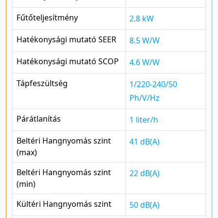
Fűtőteljesítmény
2.8 kW
Hatékonysági mutató SEER
8.5 W/W
Hatékonysági mutató SCOP
4.6 W/W
Tápfeszültség
1/220-240/50
Ph/V/Hz
Párátlanítás
1 liter/h
Beltéri Hangnyomás szint
41 dB(A)
(max)
Beltéri Hangnyomás szint
22 dB(A)
(min)
Kültéri Hangnyomás szint
50 dB(A)