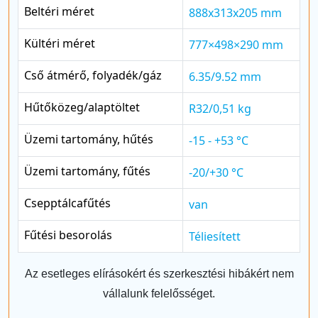
Beltéri méret
888x313x205 mm
Kültéri méret
777×498×290 mm
Cső átmérő, folyadék/gáz
6.35/9.52 mm
Hűtőközeg/alaptöltet
R32/0,51 kg
Üzemi tartomány, hűtés
-15 - +53 °C
Üzemi tartomány, fűtés
-20/+30 °C
Csepptálcafűtés
van
Fűtési besorolás
Téliesített
Az esetleges elírásokért és szerkesztési hibákért nem
vállalunk felelősséget.