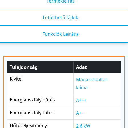
Termékleírás
Letölthető fájlok
Funkciók Leírása
Tulajdonság
Adat
Kivitel
Magasoldalfali
klíma
Energiaosztály hűtés
A+++
Energiaosztály fűtés
A++
Hűtőteljesítmény
2.6 kW