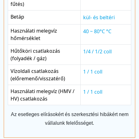
fűtés)
Betáp
kül- és beltéri
Használati melegvíz
40 ~ 80°C °C
hőmérséklet
Hűtőköri csatlakozás
1/4 / 1/2 coll
(folyadék / gáz)
Vízoldali csatlakozás
1 / 1 coll
(előremenő/visszatérő)
Használati melegvíz (HMV /
1 / 1 coll
HV) csatlakozás
Az esetleges elírásokért és szerkesztési hibákért nem
vállalunk felelősséget.