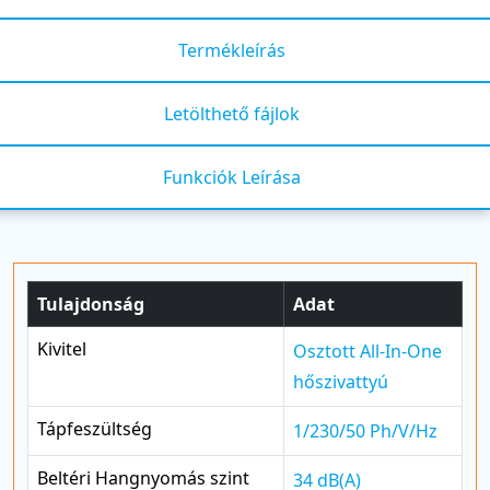
Termékleírás
Letölthető fájlok
Funkciók Leírása
Tulajdonság
Adat
Kivitel
Osztott All-In-One
hőszivattyú
Tápfeszültség
1/230/50 Ph/V/Hz
Beltéri Hangnyomás szint
34 dB(A)