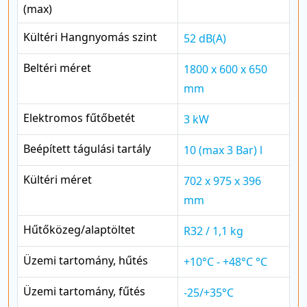
(max)
Kültéri Hangnyomás szint
52 dB(A)
Beltéri méret
1800 x 600 x 650
mm
Elektromos fűtőbetét
3 kW
Beépített tágulási tartály
10 (max 3 Bar) l
Kültéri méret
702 x 975 x 396
mm
Hűtőközeg/alaptöltet
R32 / 1,1 kg
Üzemi tartomány, hűtés
+10°C - +48°C °C
Üzemi tartomány, fűtés
-25/+35°C