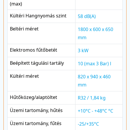
(max)
Kültéri Hangnyomás szint
58 dB(A)
Beltéri méret
1800 x 600 x 650
mm
Elektromos fűtőbetét
3 kW
Beépített tágulási tartály
10 (max 3 Bar) l
Kültéri méret
820 x 940 x 460
mm
Hűtőközeg/alaptöltet
R32 / 1,84 kg
Üzemi tartomány, hűtés
+10°C - +48°C °C
Üzemi tartomány, fűtés
-25/+35°C