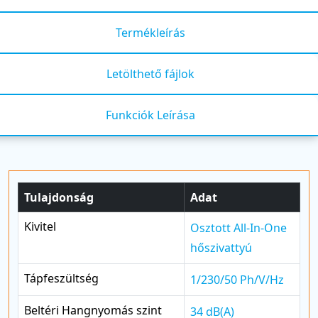
Termékleírás
Letölthető fájlok
Funkciók Leírása
Tulajdonság
Adat
Kivitel
Osztott All-In-One
hőszivattyú
Tápfeszültség
1/230/50 Ph/V/Hz
Beltéri Hangnyomás szint
34 dB(A)