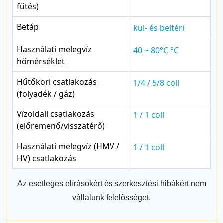
fűtés)
Betáp
kül- és beltéri
Használati melegvíz
40 ~ 80°C °C
hőmérséklet
Hűtőköri csatlakozás
1/4 / 5/8 coll
(folyadék / gáz)
Vízoldali csatlakozás
1 / 1 coll
(előremenő/visszatérő)
Használati melegvíz (HMV /
1 / 1 coll
HV) csatlakozás
Az esetleges elírásokért és szerkesztési hibákért nem
vállalunk felelősséget.