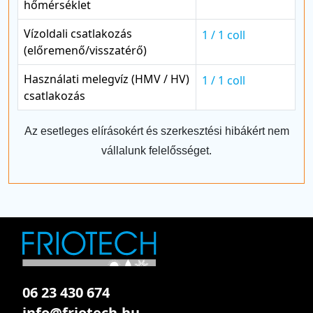
hőmérséklet
Vízoldali csatlakozás
1 / 1 coll
(előremenő/visszatérő)
Használati melegvíz (HMV / HV)
1 / 1 coll
csatlakozás
Az esetleges elírásokért és szerkesztési hibákért nem
vállalunk felelősséget.
06 23 430 674
info@friotech.hu