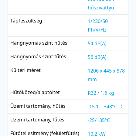
hőszivattyú
Tápfeszültség
1/230/50
Ph/V/Hz
Hangnyomás szint hűtés
54 dB(A)
Hangnyomás szint fűtés
56 dB(A)
Kültéri méret
1206 x 445 x 878
mm
Hűtőközeg/alaptöltet
R32 / 1,6 kg
Üzemi tartomány, hűtés
-15°C - +48°C °C
Üzemi tartomány, fűtés
-25/+35°C
Fűtőteljesítmény (felületfűtés)
10.2 kW