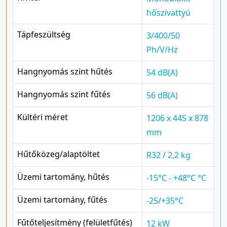
hőszivattyú
Tápfeszültség
3/400/50
Ph/V/Hz
Hangnyomás szint hűtés
54 dB(A)
Hangnyomás szint fűtés
56 dB(A)
Kültéri méret
1206 x 445 x 878
mm
Hűtőközeg/alaptöltet
R32 / 2,2 kg
Üzemi tartomány, hűtés
-15°C - +48°C °C
Üzemi tartomány, fűtés
-25/+35°C
Fűtőteljesítmény (felületfűtés)
12 kW