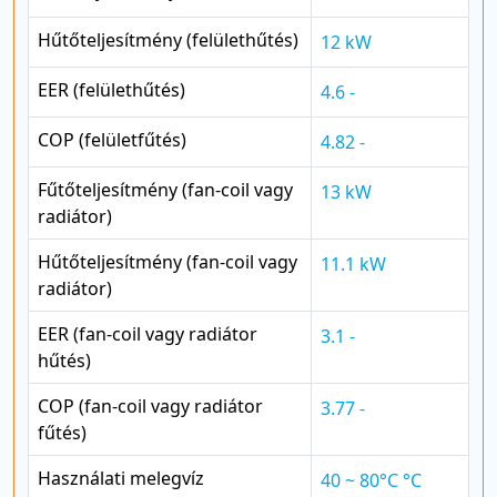
Hűtőteljesítmény (felülethűtés)
12 kW
EER (felülethűtés)
4.6 -
COP (felületfűtés)
4.82 -
Fűtőteljesítmény (fan-coil vagy
13 kW
radiátor)
Hűtőteljesítmény (fan-coil vagy
11.1 kW
radiátor)
EER (fan-coil vagy radiátor
3.1 -
hűtés)
COP (fan-coil vagy radiátor
3.77 -
fűtés)
Használati melegvíz
40 ~ 80°C °C