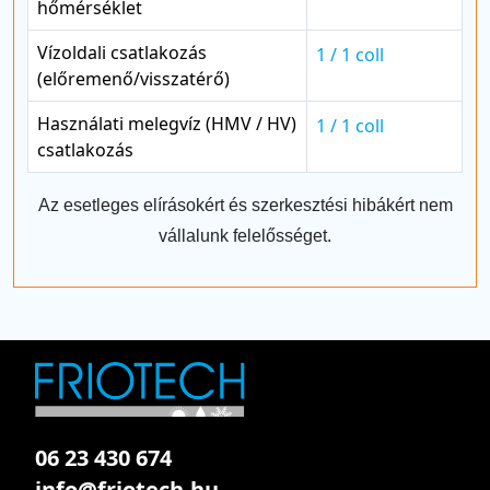
hőmérséklet
Vízoldali csatlakozás
1 / 1 coll
(előremenő/visszatérő)
Használati melegvíz (HMV / HV)
1 / 1 coll
csatlakozás
Az esetleges elírásokért és szerkesztési hibákért nem
vállalunk felelősséget.
06 23 430 674
info@friotech.hu