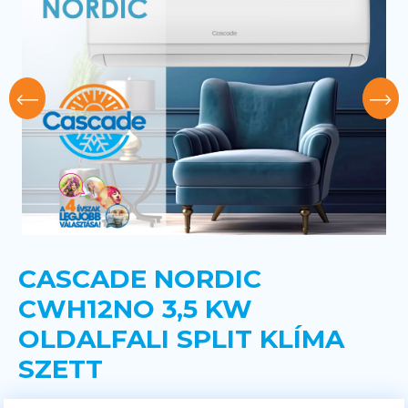
CASCADE NORDIC
CWH12NO 3,5 KW
OLDALFALI SPLIT KLÍMA
SZETT