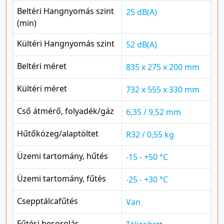
Beltéri Hangnyomás szint
25 dB(A)
(min)
Kültéri Hangnyomás szint
52 dB(A)
Beltéri méret
835 x 275 x 200 mm
Kültéri méret
732 x 555 x 330 mm
Cső átmérő, folyadék/gáz
6,35 / 9,52 mm
Hűtőközeg/alaptöltet
R32 / 0,55 kg
Üzemi tartomány, hűtés
-15 - +50 °C
Üzemi tartomány, fűtés
-25 - +30 °C
Csepptálcafűtés
Van
Fűtési besorolás