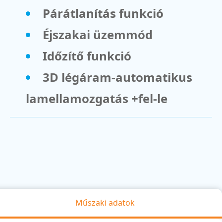
Párátlanítás funkció
Éjszakai üzemmód
Időzítő funkció
3D légáram-automatikus
lamellamozgatás +fel-le
Műszaki adatok