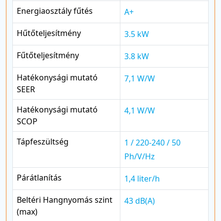
Energiaosztály fűtés
A+
Hűtőteljesítmény
3.5 kW
Fűtőteljesítmény
3.8 kW
Hatékonysági mutató
7,1 W/W
SEER
Hatékonysági mutató
4,1 W/W
SCOP
Tápfeszültség
1 / 220-240 / 50
Ph/V/Hz
Párátlanítás
1,4 liter/h
Beltéri Hangnyomás szint
43 dB(A)
(max)