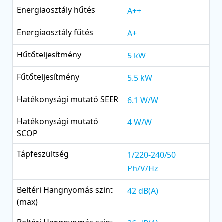
Energiaosztály hűtés
A++
Energiaosztály fűtés
A+
Hűtőteljesítmény
5 kW
Fűtőteljesítmény
5.5 kW
Hatékonysági mutató SEER
6.1 W/W
Hatékonysági mutató
4 W/W
SCOP
Tápfeszültség
1/220-240/50
Ph/V/Hz
Beltéri Hangnyomás szint
42 dB(A)
(max)
Beltéri Hangnyomás szint