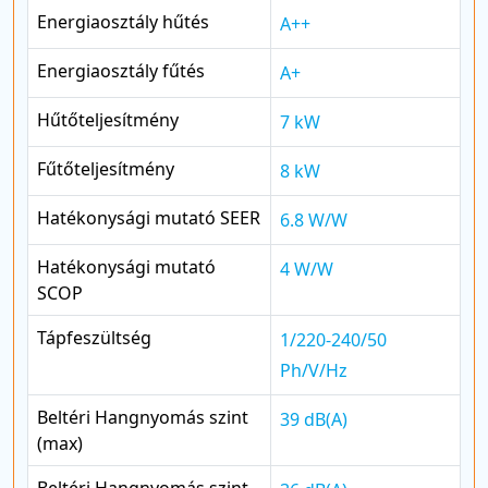
Energiaosztály hűtés
A++
Energiaosztály fűtés
A+
Hűtőteljesítmény
7 kW
Fűtőteljesítmény
8 kW
Hatékonysági mutató SEER
6.8 W/W
Hatékonysági mutató
4 W/W
SCOP
Tápfeszültség
1/220-240/50
Ph/V/Hz
Beltéri Hangnyomás szint
39 dB(A)
(max)
Beltéri Hangnyomás szint