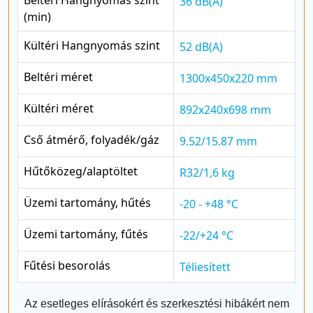
36 dB(A)
(min)
Kültéri Hangnyomás szint
52 dB(A)
Beltéri méret
1300x450x220 mm
Kültéri méret
892x240x698 mm
Cső átmérő, folyadék/gáz
9.52/15.87 mm
Hűtőközeg/alaptöltet
R32/1,6 kg
Üzemi tartomány, hűtés
-20 - +48 °C
Üzemi tartomány, fűtés
-22/+24 °C
Fűtési besorolás
Téliesített
Az esetleges elírásokért és szerkesztési hibákért nem