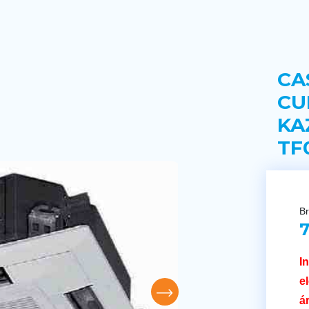
CA
CU
KA
TF
Br
7
I
e
á