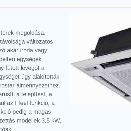
terek megoldása.
távolsága változatos
zó akár iroda vagy
 beltéri egységek
y fűtött levegőt a
gységet úgy alakították
urostar álmennyezethez.
űsíti a telepítést, a
l az I feel funkció, a
kció pedig a magas
zettás modellek 3,5 kW,
tóak.