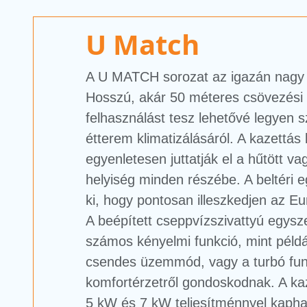
U Match
A U MATCH sorozat az igazán nagy 
Hosszú, akár 50 méteres csövezési 
felhasználást tesz lehetővé legyen s
étterem klimatizálásáról. A kazettás
egyenletesen juttatják el a hűtött vag
helyiség minden részébe. A beltéri e
ki, hogy pontosan illeszkedjen az E
A beépített cseppvízszivattyú egyszer
számos kényelmi funkció, mint példáu
csendes üzemmód, vagy a turbó fun
komfortérzetről gondoskodnak. A ka
5 kW és 7 kW teljesítménnyel kapha