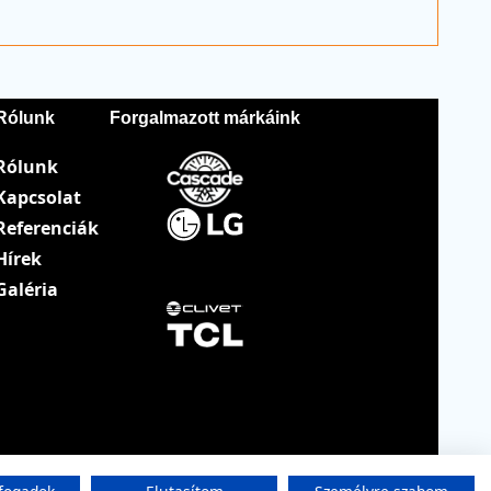
Rólunk
Forgalmazott márkáink
Rólunk
Kapcsolat
Referenciák
Hírek
Galéria