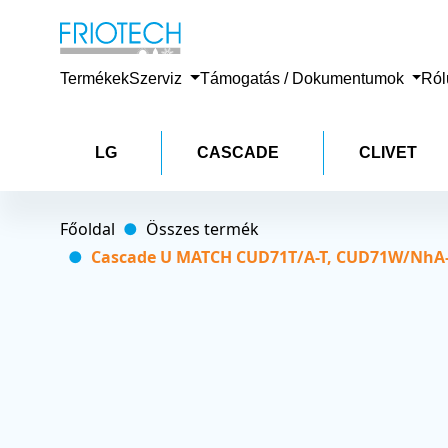
Termékek
Szerviz
Támogatás / Dokumentumok
Ró
LG
CASCADE
CLIVET
Főoldal
Összes termék
Cascade U MATCH CUD71T/A-T, CUD71W/NhA-T K