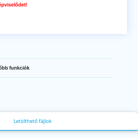
épviselődet!
őbb funkciók
Letölthető fájlok