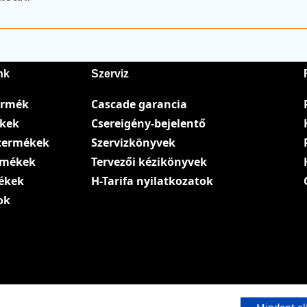
nk
Szerviz
ermék
Cascade garancia
ékek
Csereigény-bejelentő
termékek
Szervizkönyvek
ermékek
Tervezői kézikönyvek
ékek
H-Tarifa nyilatkozatok
ok