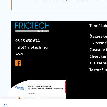
Termékei
Összes t
06 23 430 674
LG term
info@friotech.hu
Cascade 
ÁSZF
Clivet t
TCL term
Tartozék