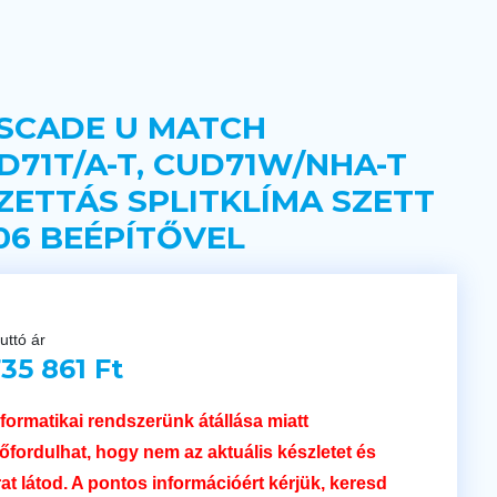
SCADE U MATCH
D71T/A-T, CUD71W/NHA-T
ZETTÁS SPLITKLÍMA SZETT
06 BEÉPÍTŐVEL
uttó ár
35 861 Ft
nformatikai rendszerünk átállása miatt
lőfordulhat, hogy nem az aktuális készletet és
rat látod. A pontos információért kérjük, keresd