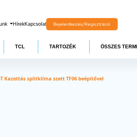
lunk
Hírek
Kapcsolat
Bejelentkezés/Regisztráció
TCL
TARTOZÉK
ÖSSZES TERM
azettás splitklíma szett TF06 beépítővel