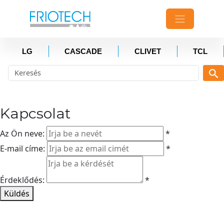
LG
CASCADE
CLIVET
TCL
Kapcsolat
Az Ön neve:
*
E-mail címe:
*
Érdeklődés:
*
Küldés