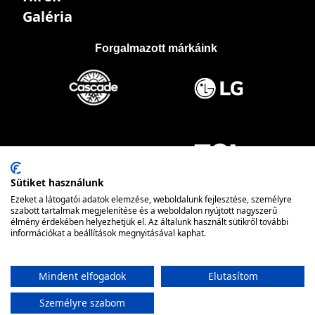
Galéria
Forgalmazott márkáink
Sütiket használunk
Ezeket a látogatói adatok elemzése, weboldalunk fejlesztése, személyre
szabott tartalmak megjelenítése és a weboldalon nyújtott nagyszerű
élmény érdekében helyezhetjük el. Az általunk használt sütikről további
információkat a beállítások megnyitásával kaphat.
Mindent elfogadok
Elutasítom
Személyre szabom