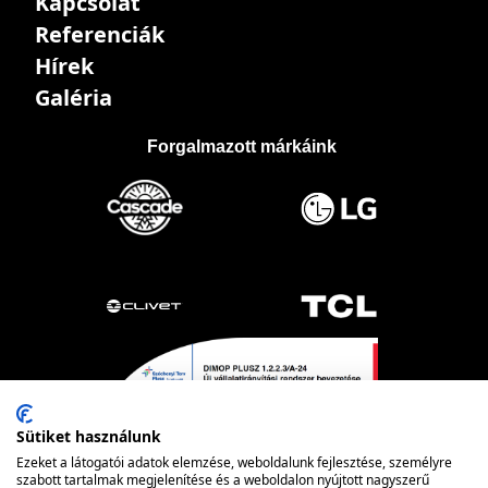
Kapcsolat
Referenciák
Hírek
Galéria
Forgalmazott márkáink
Sütiket használunk
Ezeket a látogatói adatok elemzése, weboldalunk fejlesztése, személyre
szabott tartalmak megjelenítése és a weboldalon nyújtott nagyszerű