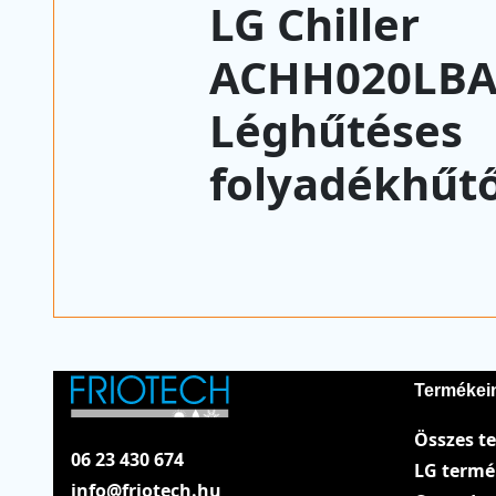
LG Chiller
ACHH020LB
Léghűtéses
folyadékhűt
Termékei
Összes t
06 23 430 674
LG term
info@friotech.hu