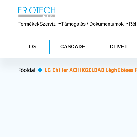
Termékek
Szerviz
Támogatás / Dokumentumok
Ró
LG
CASCADE
CLIVET
Főoldal
LG Chiller ACHH020LBAB Léghűtéses 