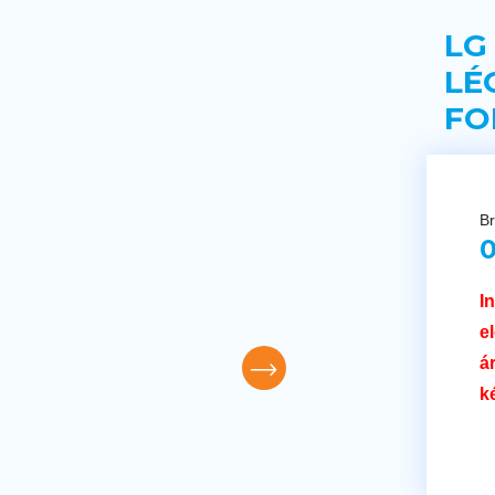
LG
LÉ
FO
Br
0
I
e
á
k