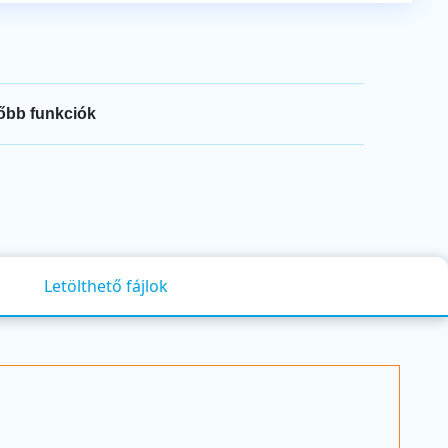
őbb funkciók
Letölthető fájlok