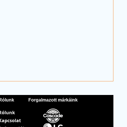
Rólunk
Forgalmazott márkáink
Rólunk
Kapcsolat