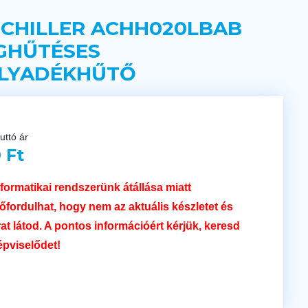
 CHILLER ACHH020LBAB
GHŰTÉSES
LYADÉKHŰTŐ
uttó ár
 Ft
nformatikai rendszerünk átállása miatt
lőfordulhat, hogy nem az aktuális készletet és
rat látod. A pontos információért kérjük, keresd
épviselődet!