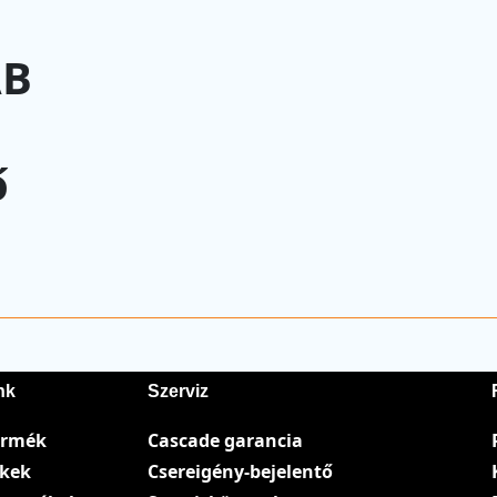
AB
ő
nk
Szerviz
ermék
Cascade garancia
ékek
Csereigény-bejelentő