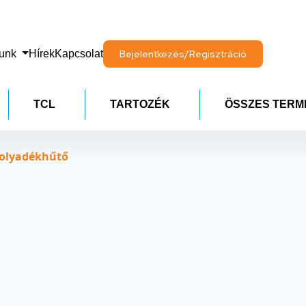
lunk
Hírek
Kapcsolat
Bejelentkezés/Regisztráció
TCL
TARTOZÉK
ÖSSZES TERM
folyadékhűtő