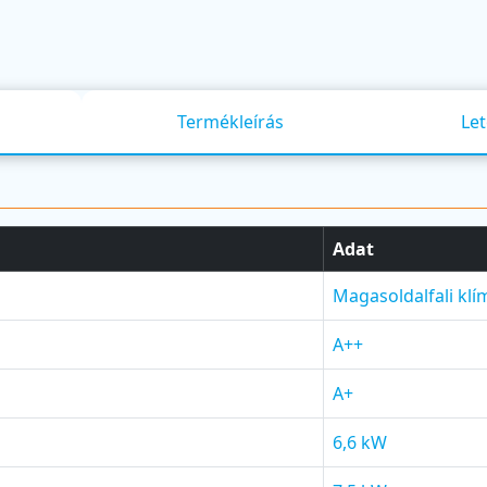
Termékleírás
Let
Adat
Magasoldalfali klí
A++
A+
6,6 kW