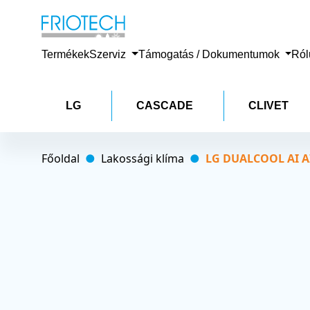
Termékek
Szerviz
Támogatás / Dokumentumok
Ró
LG
CASCADE
CLIVET
Főoldal
Lakossági klíma
LG DUALCOOL AI AIR