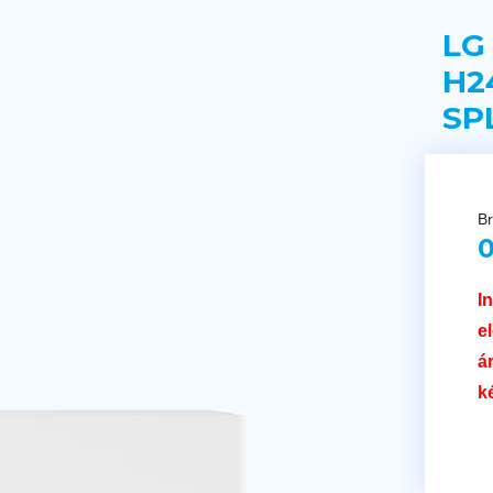
LG
H2
SP
Br
0
I
e
á
k