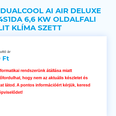
 DUALCOOL AI AIR DELUXE
4S1DA 6,6 KW OLDALFALI
LIT KLÍMA SZETT
uttó ár
 Ft
nformatikai rendszerünk átállása miatt
lőfordulhat, hogy nem az aktuális készletet és
rat látod. A pontos információért kérjük, keresd
épviselődet!