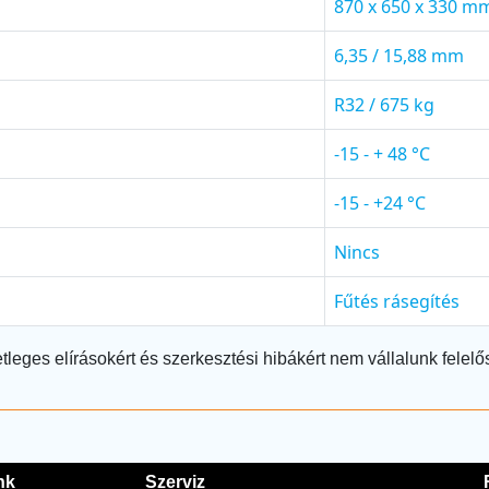
870 x 650 x 330 m
6,35 / 15,88 mm
R32 / 675 kg
-15 - + 48 °C
-15 - +24 °C
Nincs
Fűtés rásegítés
tleges elírásokért és szerkesztési hibákért nem vállalunk felelő
nk
Szerviz