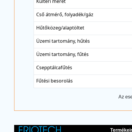
Kültéri méret
Cső átmérő, folyadék/gáz
Hűtőközeg/alaptöltet
Üzemi tartomány, hűtés
Üzemi tartomány, fűtés
Csepptálcafűtés
Fűtési besorolás
Az ese
Termékei