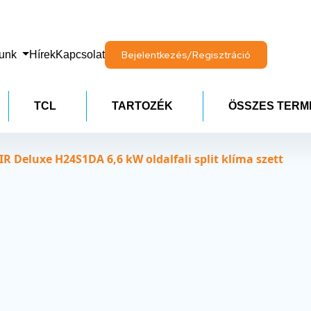
lunk
Hírek
Kapcsolat
Bejelentkezés/Regisztráció
TCL
TARTOZÉK
ÖSSZES TERM
 Deluxe H24S1DA 6,6 kW oldalfali split klíma szett