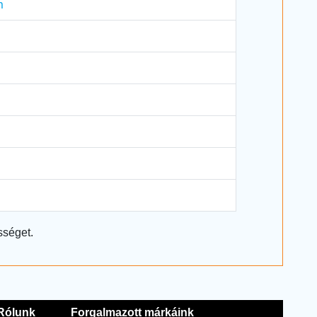
m
sséget.
Rólunk
Forgalmazott márkáink