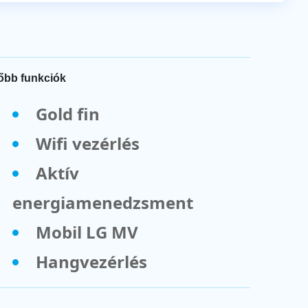
őbb funkciók
Gold fin
Wifi vezérlés
Aktív
energiamenedzsment
Mobil LG MV
Hangvezérlés