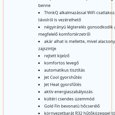
benne
ThinkQ alkalmazással WiFi csatlakoz
távolról is vezérelhető
négyirányú légterelés gonsodkodik 
megfelelő komfortérzetről
akár alhat is mellette, mivel alacsony
zajszintje
rejtett kijelző
komfortos levegő
automatikus tisztítás
Jet Cool gyorshűtés
Jet Heat gyorsfűtés
aktív energiaszabályozás
kültéri csendes üzemmód
Gold Fin bevonatú hőcserélő
környezetbarát R32 hűtőközeggel tö