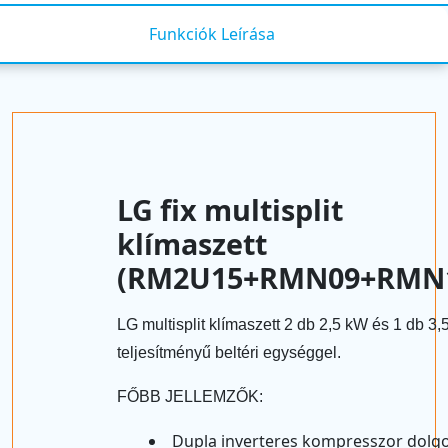
Funkciók Leírása
LG fix multisplit
klímaszett
(RM2U15+RMN09+RMN
LG multisplit klímaszett 2 db 2,5 kW és 1 db 3
teljesítményű beltéri egységgel.
FŐBB JELLEMZŐK:
Dupla inverteres kompresszor dolgo