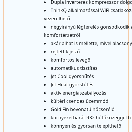
Dupla inverteres kompresszor dolg
ThinkQ alkalmazással WiFi csatlakozá
vezérelhető
négyirányú légterelés gonsodkodik 
komfortérzetről
akár alhat is mellette, mivel alacsony
rejtett kijelző
komfortos levegő
automatikus tisztítás
Jet Cool gyorshűtés
Jet Heat gyorsfűtés
aktív energiaszabályozás
kültéri csendes üzemmód
Gold Fin bevonatú hőcserélő
környezetbarát R32 hűtőközeggel tö
könnyen és gyorsan telepíthető