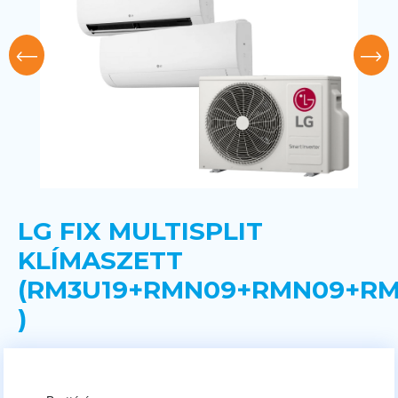
LG FIX MULTISPLIT
KLÍMASZETT
(RM3U19+RMN09+RMN09+RM
)