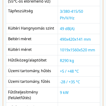
(55°C-os előremenő víz)
Tápfeszültség
3/380-415/50
Ph/V/Hz
Kültéri Hangnyomás szint
49 dB(A)
Beltéri méret
490x420x141 mm
Kültéri méret
1019x1560x520 mm
Hűtőközeg/alaptöltet
R290 kg
Üzemi tartomány, hűtés
+5 / +48 °C
Üzemi tartomány, fűtés
-28 / +35 °C
Fűtőteljesítmény
9 kW
(felületfűtés)