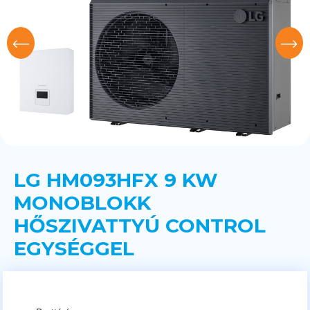
LG HM093HFX 9 KW
MONOBLOKK
HŐSZIVATTYÚ CONTROL
EGYSÉGGEL