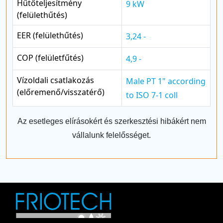
Hűtőteljesítmény
9 kW
(felülethűtés)
EER (felülethűtés)
3,24 -
COP (felületfűtés)
4,9 -
Vízoldali csatlakozás
Male PT 1" according
(előremenő/visszatérő)
to ISO 7-1 coll
Az esetleges elírásokért és szerkesztési hibákért nem
vállalunk felelősséget.