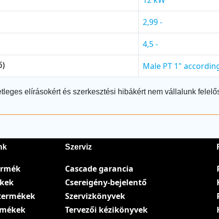
2,99 -
4,5 -
ő)
Male PT 1" according
tleges elírásokért és szerkesztési hibákért nem vállalunk felelő
nk
Szerviz
ermék
Cascade garancia
ékek
Csereigény-bejelentő
termékek
Szervizkönyvek
ermékek
Tervezői kézikönyvek