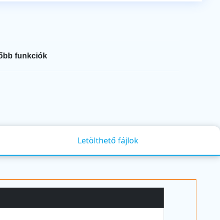
őbb funkciók
Letölthető fájlok