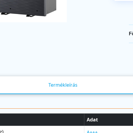
F
Termékleírás
Adat
z)
A+++