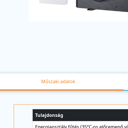
Műszaki adatok
Tulajdonság
Energiaosztály fűtés (35°C-os előremenő ví