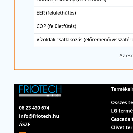
EER (felülethűtés)
COP (felületfűtés)
Vízoldali csatlakozás (előremenő/visszatér
Az ese
Termékei
Összes t
06 23 430 674
LG term
info@friotech.hu
Cascade 
ÁSZF
Clivet t