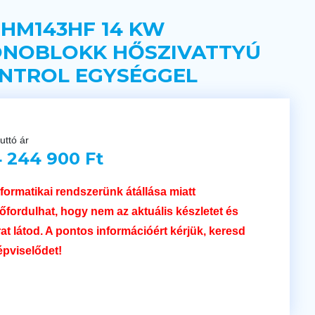
 HM143HF 14 KW
NOBLOKK HŐSZIVATTYÚ
NTROL EGYSÉGGEL
uttó ár
 244 900 Ft
nformatikai rendszerünk átállása miatt
lőfordulhat, hogy nem az aktuális készletet és
rat látod. A pontos információért kérjük, keresd
épviselődet!