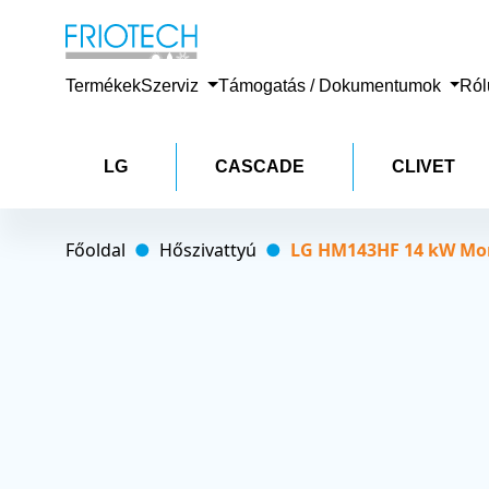
Termékek
Szerviz
Támogatás / Dokumentumok
Ró
LG
CASCADE
CLIVET
Főoldal
Hőszivattyú
LG HM143HF 14 kW Mon