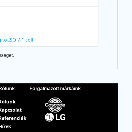
 to ISO 7-1 coll
sséget.
Rólunk
Forgalmazott márkáink
Rólunk
Kapcsolat
Referenciák
Hírek