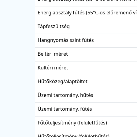
Energiaosztály fűtés (55°C-os előremenő ví
Tápfeszültség
Hangnyomás szint fűtés
Beltéri méret
Kültéri méret
Hűtőközeg/alaptöltet
Üzemi tartomány, hűtés
Üzemi tartomány, fűtés
Fűtőteljesítmény (felületfűtés)
Hűtőteljesítmény (felülethűtés)