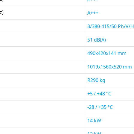
z)
A+++
3/380-415/50 Ph/V/H
51 dB(A)
490x420x141 mm
1019x1560x520 mm
R290 kg
+5 / +48 °C
-28 / +35 °C
14 kW
12 kW