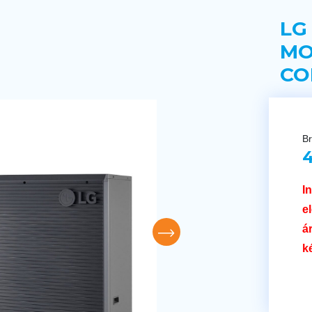
LG
MO
CO
Br
4
I
e
á
k