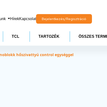
lunk
Hírek
Kapcsolat
Bejelentkezés/Regisztráció
TCL
TARTOZÉK
ÖSSZES TERM
oblokk hőszivattyú control egységgel