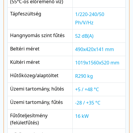
(55°C-os előremenő víz)
Tápfeszültség
1/220-240/50
Ph/V/Hz
Hangnyomás szint fűtés
52 dB(A)
Beltéri méret
490x420x141 mm
Kültéri méret
1019x1560x520 mm
Hűtőközeg/alaptöltet
R290 kg
Üzemi tartomány, hűtés
+5 / +48 °C
Üzemi tartomány, fűtés
-28 / +35 °C
Fűtőteljesítmény
16 kW
(felületfűtés)