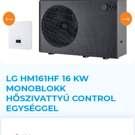
LG HM161HF 16 KW
MONOBLOKK
HŐSZIVATTYÚ CONTROL
EGYSÉGGEL