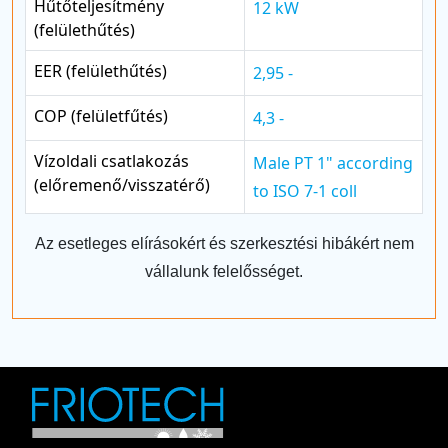
Hűtőteljesítmény
12 kW
(felülethűtés)
EER (felülethűtés)
2,95 -
COP (felületfűtés)
4,3 -
Vízoldali csatlakozás
Male PT 1" according
(előremenő/visszatérő)
to ISO 7-1 coll
Az esetleges elírásokért és szerkesztési hibákért nem
vállalunk felelősséget.