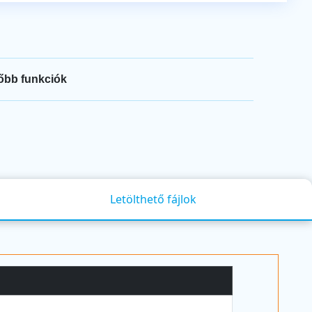
őbb funkciók
Letölthető fájlok