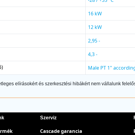
16 kW
12 kW
2,95 -
4,3 -
ő)
Male PT 1" according
tleges elírásokért és szerkesztési hibákért nem vállalunk felelő
nk
Szerviz
ermék
Cascade garancia