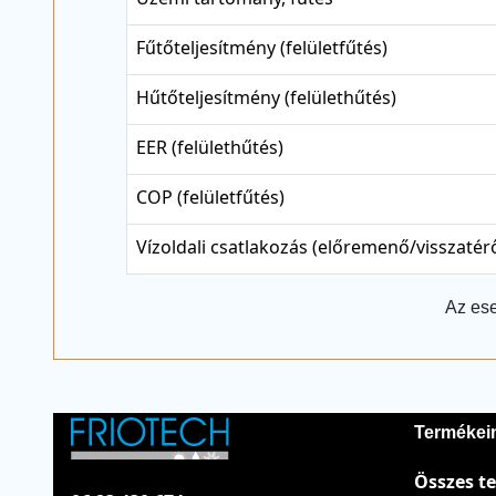
Fűtőteljesítmény (felületfűtés)
Hűtőteljesítmény (felülethűtés)
EER (felülethűtés)
COP (felületfűtés)
Vízoldali csatlakozás (előremenő/visszatér
Az ese
Termékei
Összes t