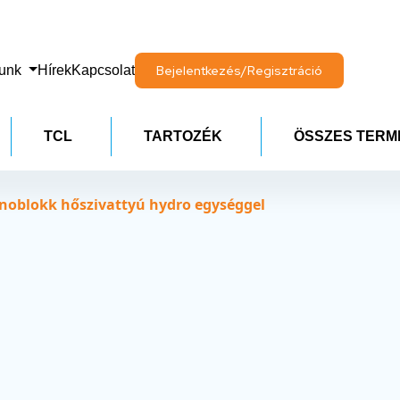
lunk
Hírek
Kapcsolat
Bejelentkezés/Regisztráció
TCL
TARTOZÉK
ÖSSZES TERM
oblokk hőszivattyú hydro egységgel