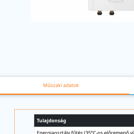
Műszaki adatok
Tulajdonság
Energiaosztály fűtés (35°C-os előremenő ví