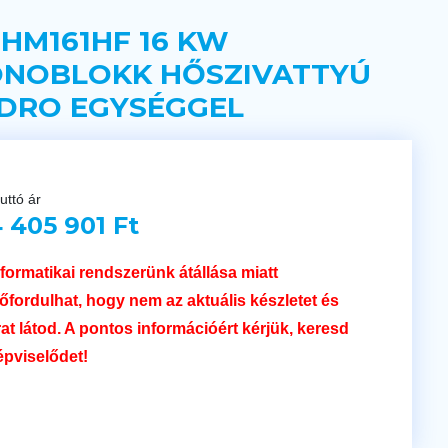
 HM161HF 16 KW
NOBLOKK HŐSZIVATTYÚ
DRO EGYSÉGGEL
uttó ár
 405 901 Ft
nformatikai rendszerünk átállása miatt
lőfordulhat, hogy nem az aktuális készletet és
rat látod. A pontos információért kérjük, keresd
épviselődet!