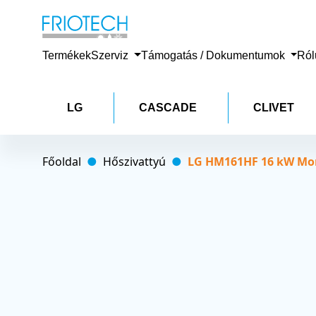
Termékek
Szerviz
Támogatás / Dokumentumok
Ró
LG
CASCADE
CLIVET
Főoldal
Hőszivattyú
LG HM161HF 16 kW Mon