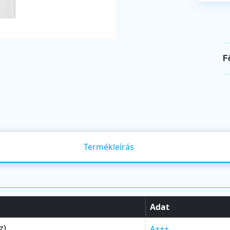
F
Termékleírás
Adat
z)
A+++