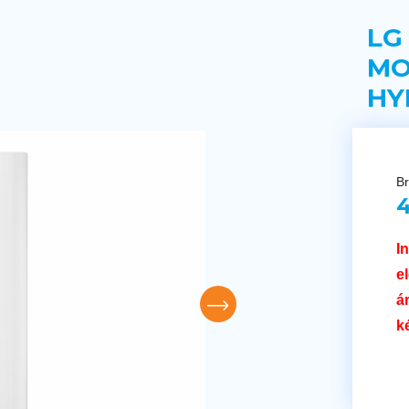
LG
MO
HY
Br
4
I
e
á
k