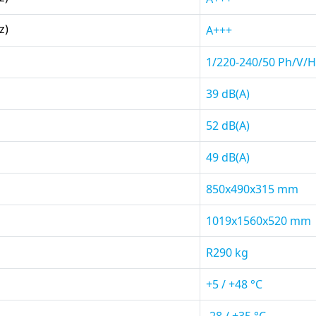
z)
A+++
1/220-240/50 Ph/V/H
39 dB(A)
52 dB(A)
49 dB(A)
850x490x315 mm
1019x1560x520 mm
R290 kg
+5 / +48 °C
-28 / +35 °C