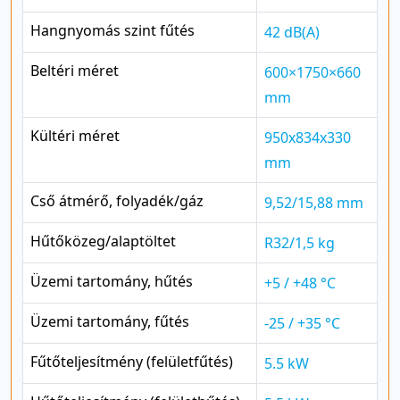
Hangnyomás szint fűtés
42 dB(A)
Beltéri méret
600×1750×660
mm
Kültéri méret
950x834x330
mm
Cső átmérő, folyadék/gáz
9,52/15,88 mm
Hűtőközeg/alaptöltet
R32/1,5 kg
Üzemi tartomány, hűtés
+5 / +48 °C
Üzemi tartomány, fűtés
-25 / +35 °C
Fűtőteljesítmény (felületfűtés)
5.5 kW