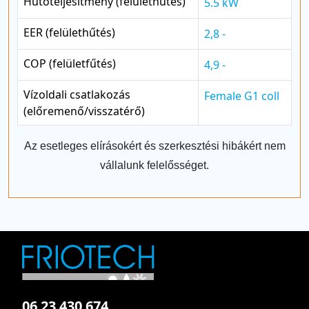
Hűtőteljesítmény (felülethűtés)
5.5 kW
EER (felülethűtés)
2,8 -
COP (felületfűtés)
4,9 -
Vízoldali csatlakozás
Female G1 coll
(előremenő/visszatérő)
Az esetleges elírásokért és szerkesztési hibákért nem
vállalunk felelősséget.
06 23 430 674