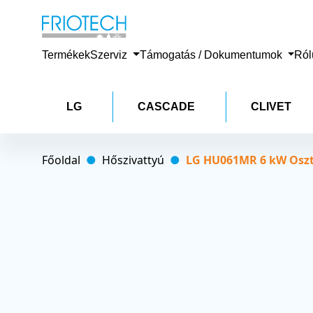
Termékek
Szerviz
Támogatás / Dokumentumok
Ró
LG
CASCADE
CLIVET
Főoldal
Hőszivattyú
LG HU061MR 6 kW Osztot