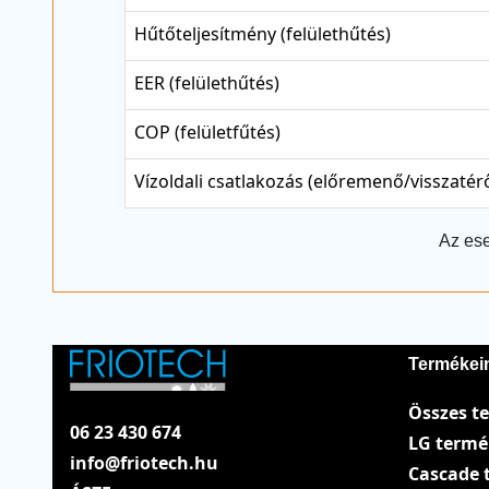
Hűtőteljesítmény (felülethűtés)
EER (felülethűtés)
COP (felületfűtés)
Vízoldali csatlakozás (előremenő/visszatér
Az ese
Termékei
Összes t
06 23 430 674
LG term
info@friotech.hu
Cascade 