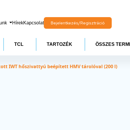
lunk
Hírek
Kapcsolat
Bejelentkezés/Regisztráció
TCL
TARTOZÉK
ÖSSZES TERM
t IWT hőszivattyú beépített HMV tárolóval (200 l)