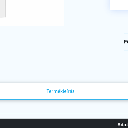
F
Termékleírás
Ada