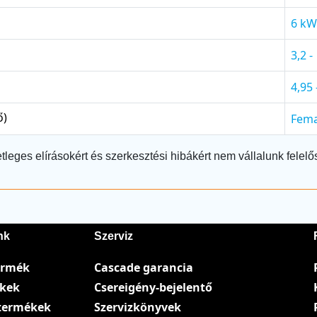
6 kW
3,2 -
4,95 
ő)
Fema
tleges elírásokért és szerkesztési hibákért nem vállalunk felelő
nk
Szerviz
ermék
Cascade garancia
ékek
Csereigény-bejelentő
termékek
Szervizkönyvek