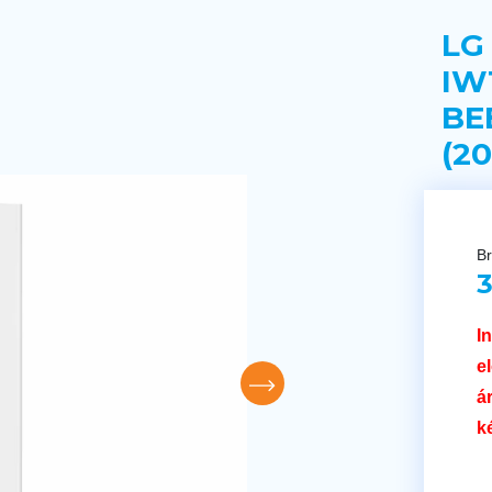
LG
IW
BE
(20
Br
3
I
e
á
k