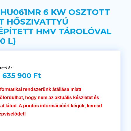
 HU061MR 6 KW OSZTOTT
T HŐSZIVATTYÚ
ÉPÍTETT HMV TÁROLÓVAL
0 L)
uttó ár
 635 900 Ft
nformatikai rendszerünk átállása miatt
lőfordulhat, hogy nem az aktuális készletet és
rat látod. A pontos információért kérjük, keresd
épviselődet!