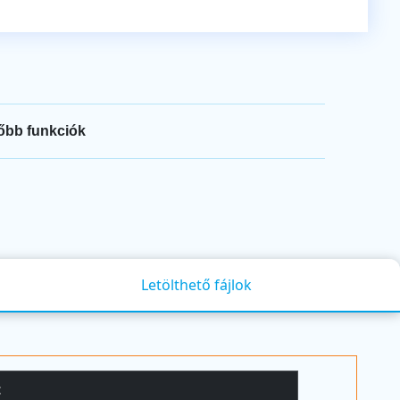
őbb funkciók
Letölthető fájlok
t