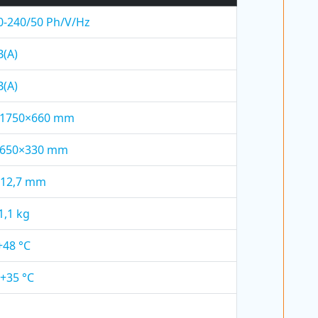
0-240/50 Ph/V/Hz
B(A)
B(A)
×1750×660 mm
×650×330 mm
/12,7 mm
1,1 kg
+48 °C
 +35 °C