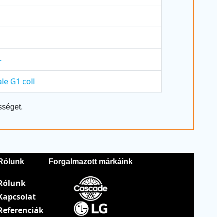
-
le G1 coll
sséget.
Rólunk
Forgalmazott márkáink
Rólunk
Kapcsolat
Referenciák