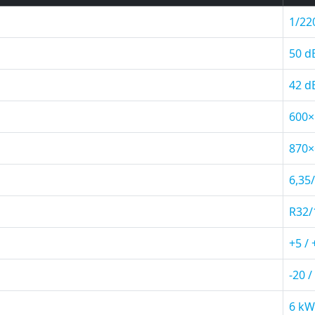
1/22
50 d
42 d
600
870
6,35
R32/
+5 / 
-20 /
6 kW