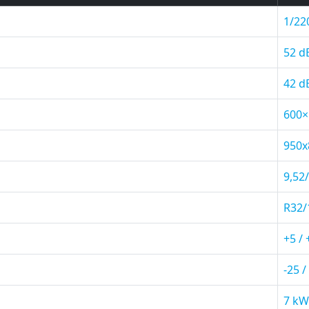
1/22
52 d
42 d
600
950
9,52
R32/
+5 / 
-25 /
7 kW