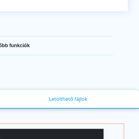
őbb funkciók
Letölthető fájlok
t