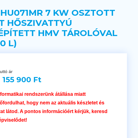
 HU071MR 7 KW OSZTOTT
T HŐSZIVATTYÚ
ÉPÍTETT HMV TÁROLÓVAL
0 L)
uttó ár
 155 900 Ft
nformatikai rendszerünk átállása miatt
lőfordulhat, hogy nem az aktuális készletet és
rat látod. A pontos információért kérjük, keresd
épviselődet!