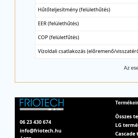
Hűtőteljesítmény (felülethűtés)
EER (felülethűtés)
COP (felületfűtés)
Vízoldali csatlakozás (előremenő/visszatér
Az ese
Termékei
Összes t
06 23 430 674
LG term
info@friotech.hu
Cascade 