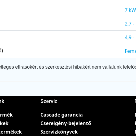
7 kW
2,7 -
4,9 -
ő)
Fema
tleges elírásokért és szerkesztési hibákért nem vállalunk felelő
nk
Szerviz
ermék
Cascade garancia
ékek
Csereigény-bejelentő
termékek
Szervizkönyvek