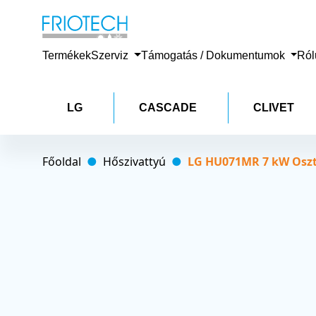
Termékek
Szerviz
Támogatás / Dokumentumok
Ró
LG
CASCADE
CLIVET
Főoldal
Hőszivattyú
LG HU071MR 7 kW Osztot