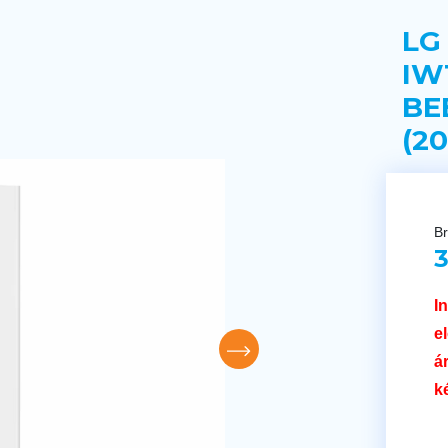
LG
IW
BE
(20
Br
3
I
e
á
k