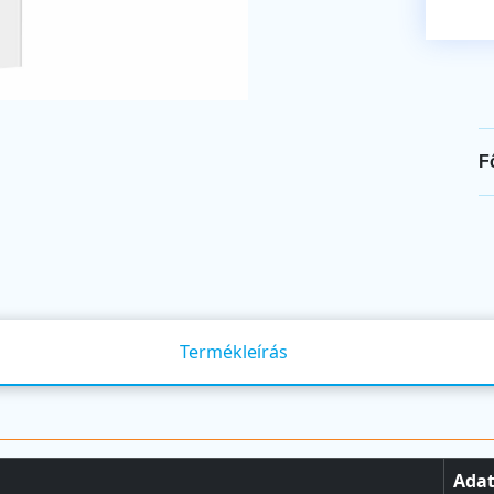
F
Termékleírás
Ada