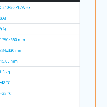
0-240/50 Ph/V/Hz
B(A)
B(A)
×1750×660 mm
x834x330 mm
/15,88 mm
1,5 kg
+48 °C
 +35 °C