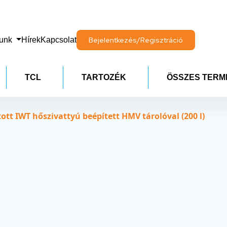
lunk
Hírek
Kapcsolat
Bejelentkezés/Regisztráció
TCL
TARTOZÉK
ÖSSZES TERM
t IWT hőszivattyú beépített HMV tárolóval (200 l)