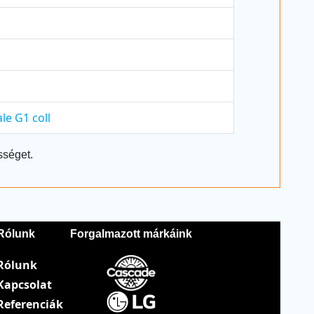
le G1 coll
sséget.
Rólunk
Forgalmazott márkáink
Rólunk
Kapcsolat
Referenciák