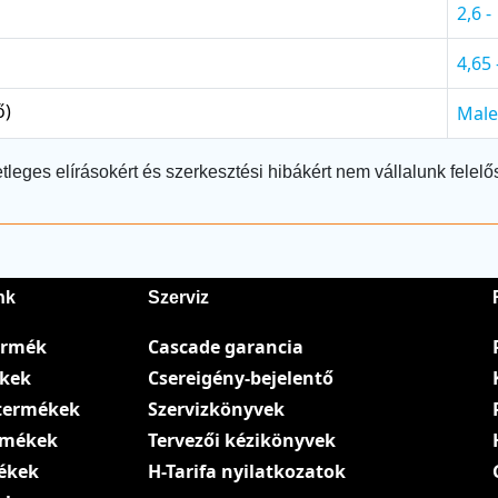
2,6 -
4,65 
ő)
Male 
tleges elírásokért és szerkesztési hibákért nem vállalunk felelő
nk
Szerviz
ermék
Cascade garancia
ékek
Csereigény-bejelentő
termékek
Szervizkönyvek
ermékek
Tervezői kézikönyvek
ékek
H-Tarifa nyilatkozatok