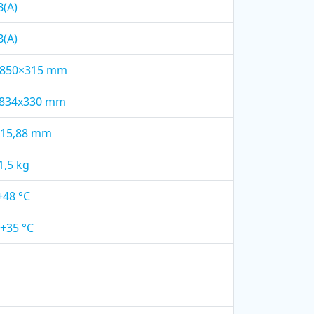
B(A)
B(A)
×850×315 mm
x834x330 mm
/15,88 mm
1,5 kg
+48 °C
 +35 °C