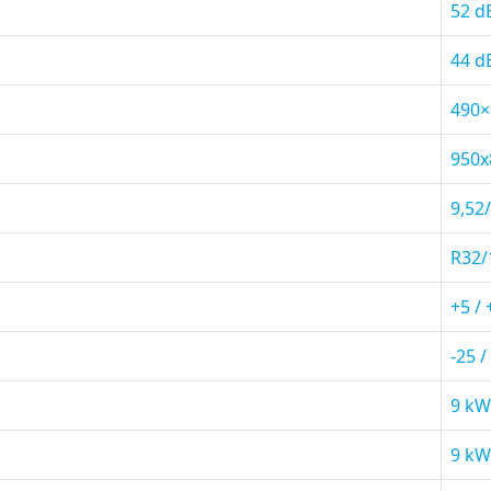
52 d
44 d
490
950
9,52
R32/
+5 / 
-25 /
9 kW
9 kW