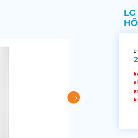
LG
HŐ
Br
2
I
e
á
k