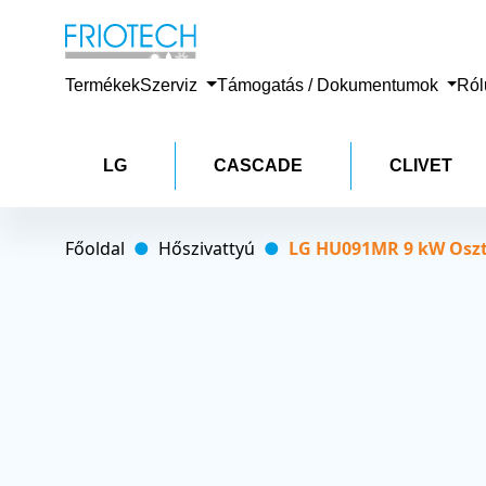
Termékek
Szerviz
Támogatás / Dokumentumok
Ró
LG
CASCADE
CLIVET
Főoldal
Hőszivattyú
LG HU091MR 9 kW Oszt