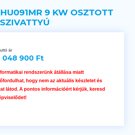
 HU091MR 9 KW OSZTOTT
SZIVATTYÚ
uttó ár
 048 900 Ft
nformatikai rendszerünk átállása miatt
lőfordulhat, hogy nem az aktuális készletet és
rat látod. A pontos információért kérjük, keresd
épviselődet!