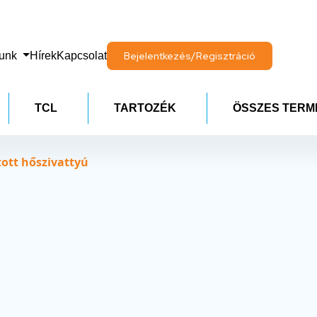
lunk
Hírek
Kapcsolat
Bejelentkezés/Regisztráció
TCL
TARTOZÉK
ÖSSZES TERM
ott hőszivattyú