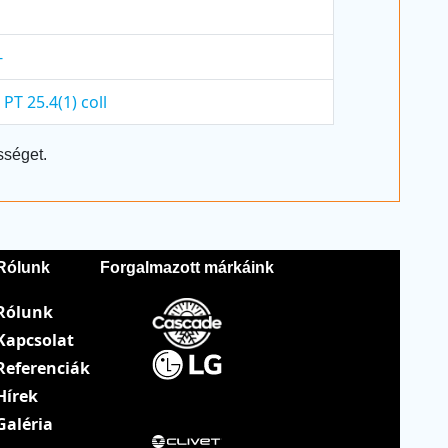
-
PT 25.4(1) coll
sséget.
Rólunk
Forgalmazott márkáink
Rólunk
Kapcsolat
Referenciák
Hírek
Galéria