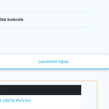
őbb funkciók
Letölthető fájlok
t
0-240/50 Ph/V/Hz