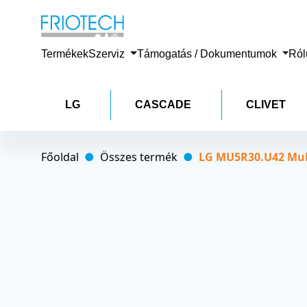
Termékek
Szerviz
Támogatás / Dokumentumok
Ró
LG
CASCADE
CLIVET
Főoldal
Összes termék
LG MU5R30.U42 Mult