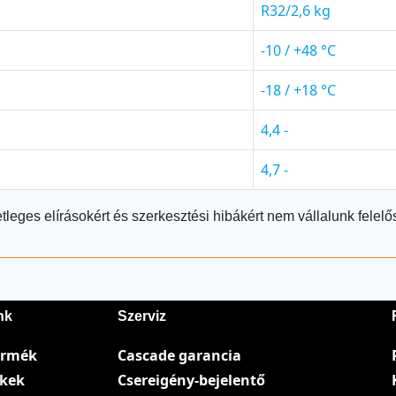
R32/2,6 kg
-10 / +48 °C
-18 / +18 °C
4,4 -
4,7 -
tleges elírásokért és szerkesztési hibákért nem vállalunk felelő
nk
Szerviz
ermék
Cascade garancia
ékek
Csereigény-bejelentő