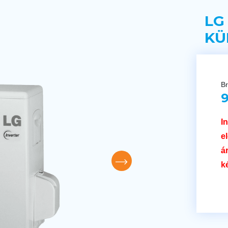
LG
KÜ
Br
9
I
e
á
k