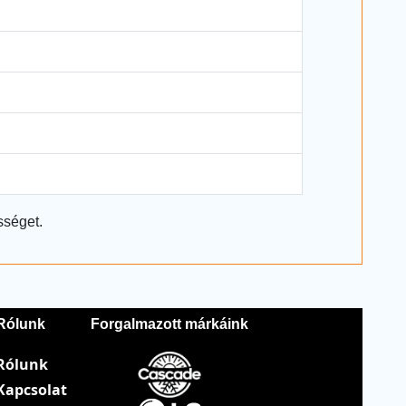
sséget.
Rólunk
Forgalmazott márkáink
Rólunk
Kapcsolat