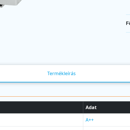
F
Termékleírás
Adat
A++