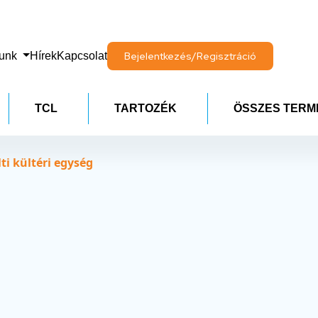
lunk
Hírek
Kapcsolat
Bejelentkezés/Regisztráció
TCL
TARTOZÉK
ÖSSZES TERM
i kültéri egység