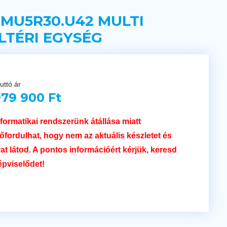
 MU5R30.U42 MULTI
LTÉRI EGYSÉG
uttó ár
79 900 Ft
nformatikai rendszerünk átállása miatt
lőfordulhat, hogy nem az aktuális készletet és
rat látod. A pontos információért kérjük, keresd
épviselődet!