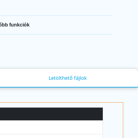
őbb funkciók
Letölthető fájlok