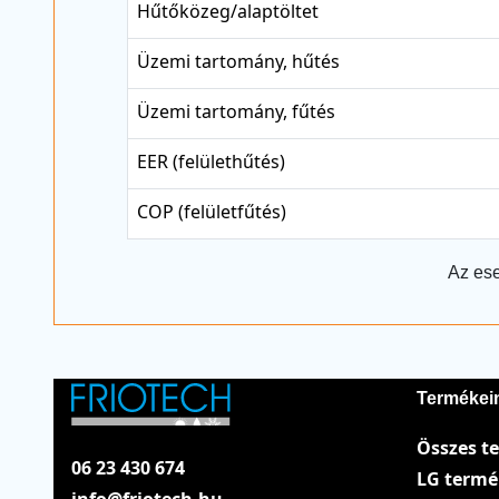
Hűtőközeg/alaptöltet
Üzemi tartomány, hűtés
Üzemi tartomány, fűtés
EER (felülethűtés)
COP (felületfűtés)
Az ese
Termékei
Összes t
06 23 430 674
LG term
info@friotech.hu