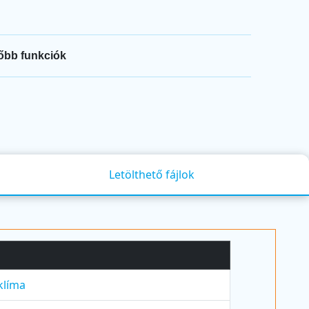
őbb funkciók
Letölthető fájlok
klíma