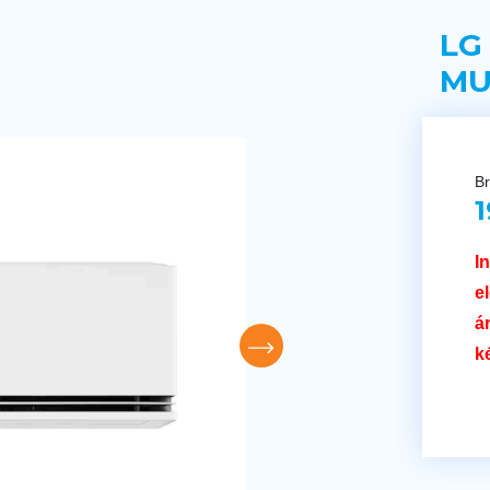
LG
MU
Br
1
I
e
á
k