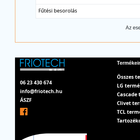
Fűtési besorolás
Az ese
Termékei
Összes t
06 23 430 674
LG term
info@friotech.hu
Cascade 
ÁSZF
Clivet t
TCL term
Tartozék