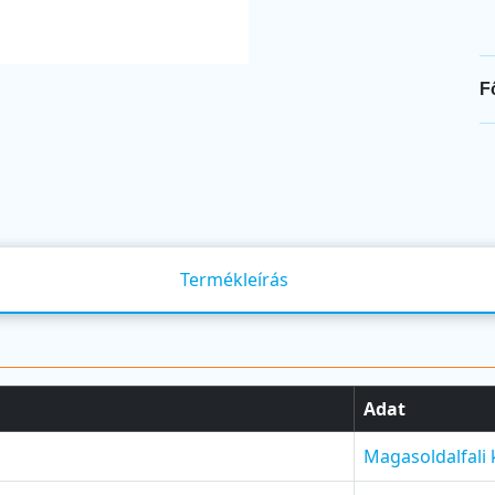
F
Termékleírás
Adat
Magasoldalfali 