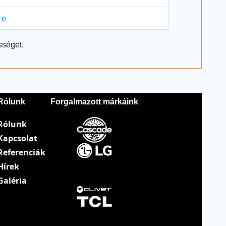
re
sséget.
Rólunk
Forgalmazott márkáink
Rólunk
Kapcsolat
Referenciák
Hírek
Galéria