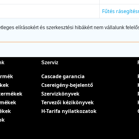
Fűtés rásegítés
tleges elírásokért és szerkesztési hibákért nem vállalunk felelő
nk
Szerviz
ermék
Cascade garancia
ékek
Csereigény-bejelentő
termékek
Szervizkönyvek
ermékek
Tervezői kézikönyvek
ékek
H-Tarifa nyilatkozatok
ok