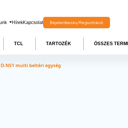
lunk
Hírek
Kapcsolat
Bejelentkezés/Regisztráció
TCL
TARTOZÉK
ÖSSZES TERM
D.NS1 multi beltéri egység