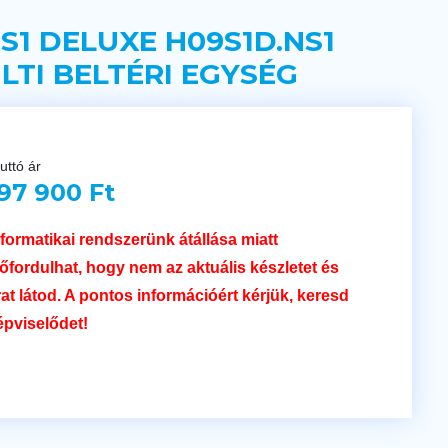
 S1 DELUXE H09S1D.NS1
LTI BELTÉRI EGYSÉG
uttó ár
97 900 Ft
nformatikai rendszerünk átállása miatt
lőfordulhat, hogy nem az aktuális készletet és
rat látod. A pontos információért kérjük, keresd
épviselődet!