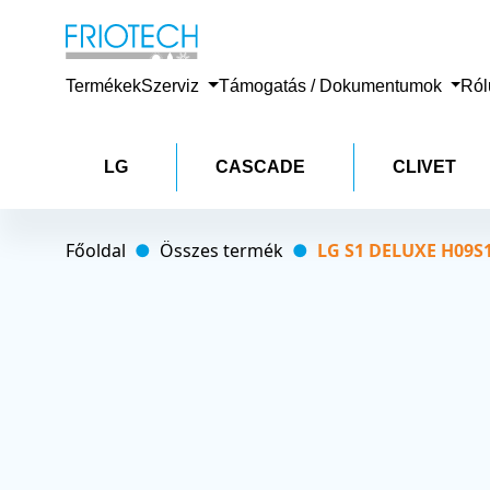
Termékek
Szerviz
Támogatás / Dokumentumok
Ró
LG
CASCADE
CLIVET
Főoldal
Összes termék
LG S1 DELUXE H09S1