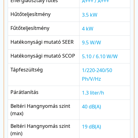
Energiaosztály fűtés
A+++ / A+++
Hűtőteljesítmény
3.5 kW
Fűtőteljesítmény
4 kW
Hatékonysági mutató SEER
9.5 W/W
Hatékonysági mutató SCOP
5.10 / 6.10 W/W
Tápfeszültség
1/220-240/50
Ph/V/Hz
Párátlanítás
1.3 liter/h
Beltéri Hangnyomás szint
40 dB(A)
(max)
Beltéri Hangnyomás szint
19 dB(A)
(min)