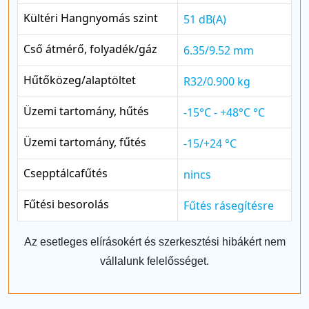
Kültéri Hangnyomás szint
51 dB(A)
Cső átmérő, folyadék/gáz
6.35/9.52 mm
Hűtőközeg/alaptöltet
R32/0.900 kg
Üzemi tartomány, hűtés
-15°C - +48°C °C
Üzemi tartomány, fűtés
-15/+24 °C
Csepptálcafűtés
nincs
Fűtési besorolás
Fűtés rásegítésre
Az esetleges elírásokért és szerkesztési hibákért nem
vállalunk felelősséget.