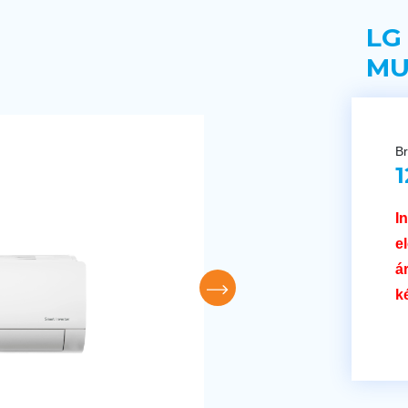
LG
MU
Br
1
I
e
á
k