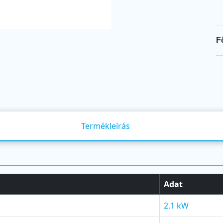
F
Termékleírás
Adat
2.1 kW