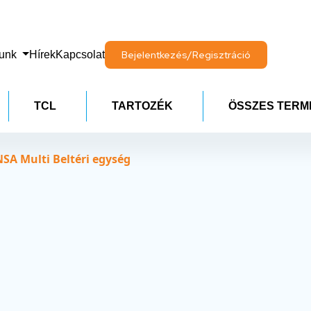
lunk
Hírek
Kapcsolat
Bejelentkezés/Regisztráció
TCL
TARTOZÉK
ÖSSZES TERM
SA Multi Beltéri egység