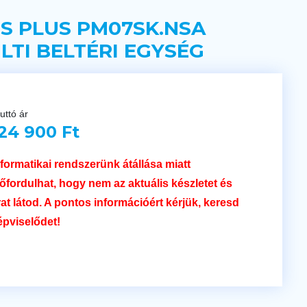
 S PLUS PM07SK.NSA
LTI BELTÉRI EGYSÉG
uttó ár
24 900 Ft
nformatikai rendszerünk átállása miatt
lőfordulhat, hogy nem az aktuális készletet és
rat látod. A pontos információért kérjük, keresd
épviselődet!