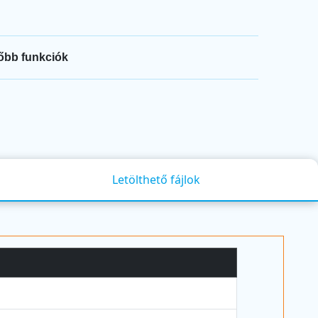
őbb funkciók
Letölthető fájlok