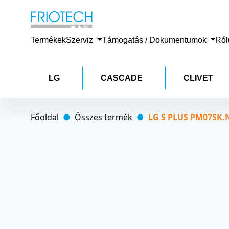
Termékek
Szerviz
Támogatás / Dokumentumok
Ró
LG
CASCADE
CLIVET
Főoldal
Összes termék
LG S PLUS PM07SK.N