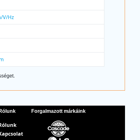
h/V/Hz
mm
sséget.
Rólunk
Forgalmazott márkáink
Rólunk
Kapcsolat