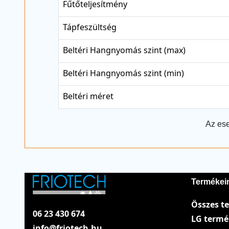
Fűtőteljesítmény
Tápfeszültség
Beltéri Hangnyomás szint (max)
Beltéri Hangnyomás szint (min)
Beltéri méret
Az ese
Termékei
Összes t
06 23 430 674
LG term
info@friotech.hu