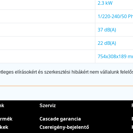
2.3 kW
1/220-240/50 P
37 dB(A)
22 dB(A)
754x308x189 
tleges elírásokért és szerkesztési hibákért nem vállalunk felelő
nk
Szerviz
ermék
Cascade garancia
ékek
Csereigény-bejelentő