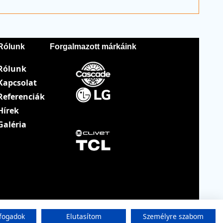
Rólunk
Forgalmazott márkáink
Rólunk
Kapcsolat
Referenciák
Hírek
Galéria
fogadok
Elutasítom
Személyre szabom