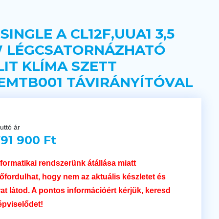
 SINGLE A CL12F,UUA1 3,5
 LÉGCSATORNÁZHATÓ
LIT KLÍMA SZETT
EMTB001 TÁVIRÁNYÍTÓVAL
uttó ár
91 900 Ft
nformatikai rendszerünk átállása miatt
lőfordulhat, hogy nem az aktuális készletet és
rat látod. A pontos információért kérjük, keresd
épviselődet!