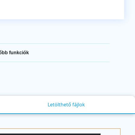
őbb funkciók
Letölthető fájlok