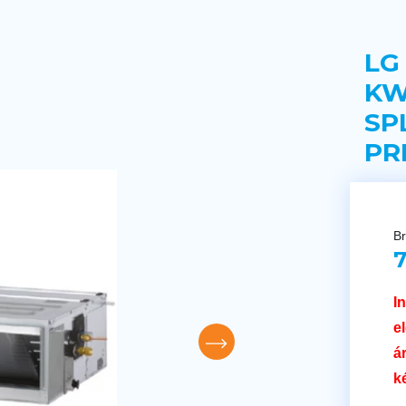
LG
KW
SP
PR
Br
7
I
e
á
k