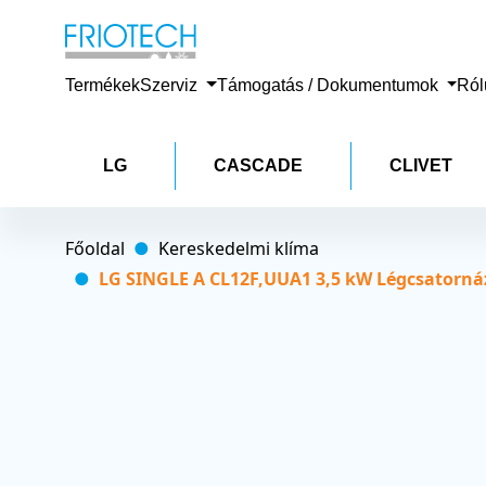
Termékek
Szerviz
Támogatás / Dokumentumok
Ró
LG
CASCADE
CLIVET
Főoldal
Kereskedelmi klíma
LG SINGLE A CL12F,UUA1 3,5 kW Légcsatornáz