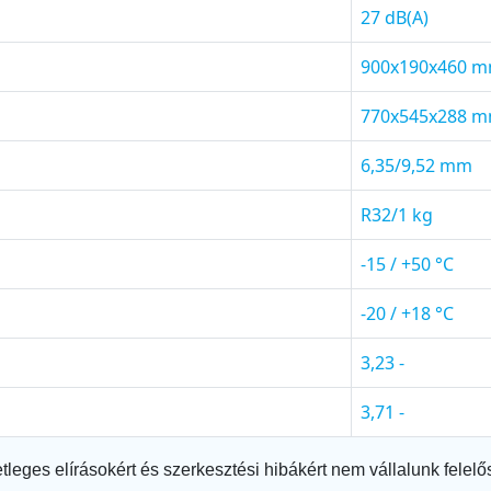
27 dB(A)
900x190x460 
770x545x288 
6,35/9,52 mm
R32/1 kg
-15 / +50 °C
-20 / +18 °C
3,23 -
3,71 -
tleges elírásokért és szerkesztési hibákért nem vállalunk felelő