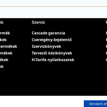
nk
Szerviz
ermék
Cascade garancia
ékek
Csereigény-bejelentő
termékek
Szervizkönyvek
ermékek
Tervezői kézikönyvek
ékek
H-Tarifa nyilatkozatok
ok
Mindent el