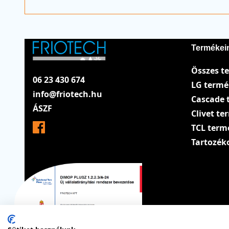
Termékei
Összes t
06 23 430 674
LG term
info@friotech.hu
Cascade 
ÁSZF
Clivet t
TCL term
Tartozék