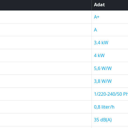
Adat
A+
A
3.4 kW
4 kW
5,6 W/W
3,8 W/W
1/220-240/50 P
0,8 liter/h
35 dB(A)