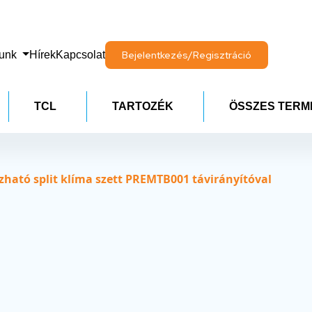
lunk
Hírek
Kapcsolat
Bejelentkezés/Regisztráció
TCL
TARTOZÉK
ÖSSZES TERM
ható split klíma szett PREMTB001 távirányítóval