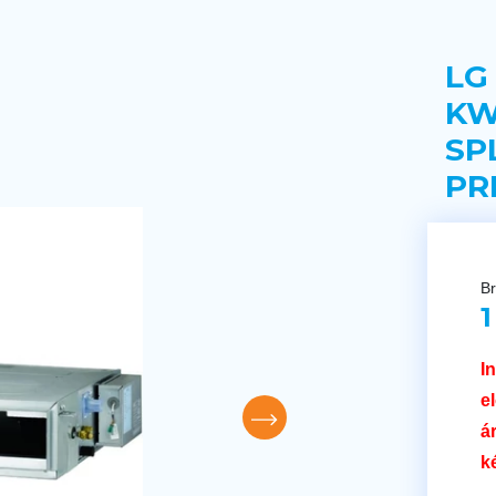
LG
KW
SP
PR
Br
1
I
e
á
k