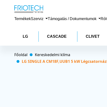
Termékek
Szerviz
Támogatás / Dokumentumok
Ró
LG
CASCADE
CLIVET
Főoldal
Kereskedelmi klíma
LG SINGLE A CM18F,UUB1 5 kW Légcsatornázha