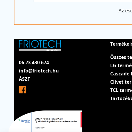
Az ese
Termékei
Összes t
06 23 430 674
LG term
info@friotech.hu
Cascade 
ÁSZF
Clivet t
TCL term
Tartozék