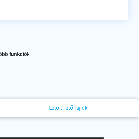
őbb funkciók
Letölthető fájlok