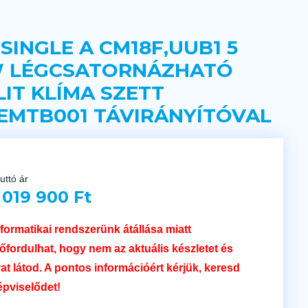
 SINGLE A CM18F,UUB1 5
 LÉGCSATORNÁZHATÓ
LIT KLÍMA SZETT
EMTB001 TÁVIRÁNYÍTÓVAL
uttó ár
 019 900 Ft
nformatikai rendszerünk átállása miatt
lőfordulhat, hogy nem az aktuális készletet és
rat látod. A pontos információért kérjük, keresd
épviselődet!