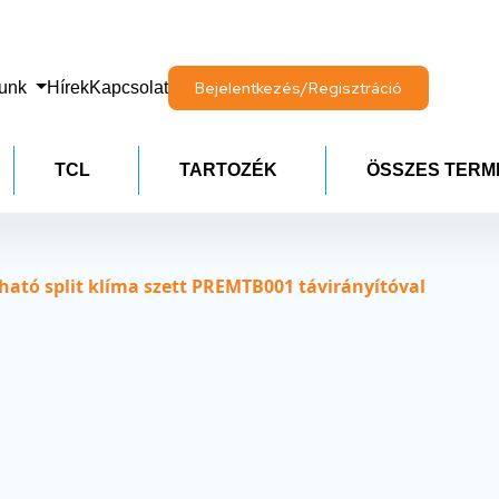
lunk
Hírek
Kapcsolat
Bejelentkezés/Regisztráció
TCL
TARTOZÉK
ÖSSZES TERM
tó split klíma szett PREMTB001 távirányítóval