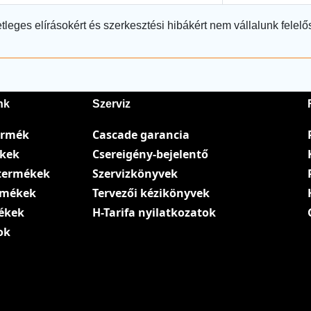
tleges elírásokért és szerkesztési hibákért nem vállalunk felelő
nk
Szerviz
ermék
Cascade garancia
ékek
Csereigény-bejelentő
termékek
Szervizkönyvek
ermékek
Tervezői kézikönyvek
ékek
H-Tarifa nyilatkozatok
ok