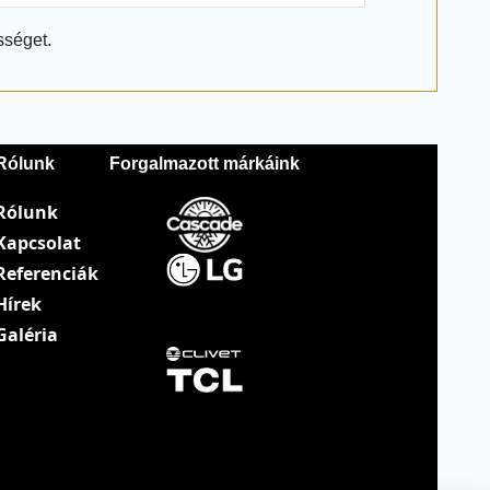
sséget.
Rólunk
Forgalmazott márkáink
Rólunk
Kapcsolat
Referenciák
Hírek
Galéria