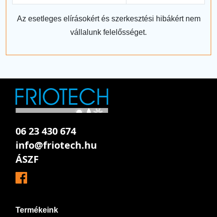
Az esetleges elírásokért és szerkesztési hibákért nem
vállalunk felelősséget.
06 23 430 674
info@friotech.hu
ÁSZF
Termékeink