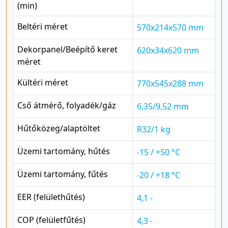
(min)
Beltéri méret
570x214x570 mm
Dekorpanel/Beépítő keret
620x34x620 mm
méret
Kültéri méret
770x545x288 mm
Cső átmérő, folyadék/gáz
6,35/9,52 mm
Hűtőközeg/alaptöltet
R32/1 kg
Üzemi tartomány, hűtés
-15 / +50 °C
Üzemi tartomány, fűtés
-20 / +18 °C
EER (felülethűtés)
4,1 -
COP (felületfűtés)
4,3 -