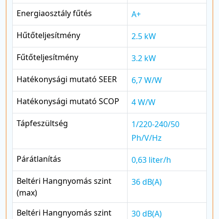
Energiaosztály fűtés
A+
Hűtőteljesítmény
2.5 kW
Fűtőteljesítmény
3.2 kW
Hatékonysági mutató SEER
6,7 W/W
Hatékonysági mutató SCOP
4 W/W
Tápfeszültség
1/220-240/50
Ph/V/Hz
Párátlanítás
0,63 liter/h
Beltéri Hangnyomás szint
36 dB(A)
(max)
Beltéri Hangnyomás szint
30 dB(A)