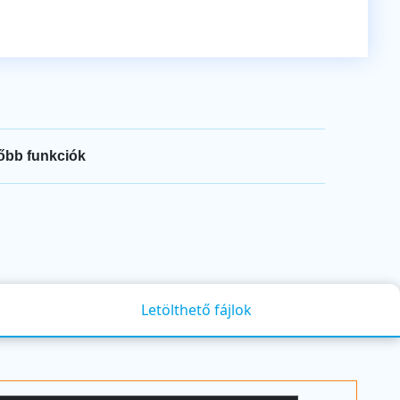
őbb funkciók
Letölthető fájlok