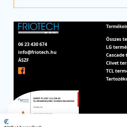
Termékei
Összes t
06 23 430 674
LG term
info@friotech.hu
Cascade 
ÁSZF
Clivet t
TCL term
Tartozék