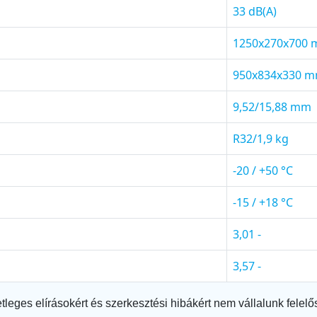
33 dB(A)
1250x270x700
950x834x330 
9,52/15,88 mm
R32/1,9 kg
-20 / +50 °C
-15 / +18 °C
3,01 -
3,57 -
tleges elírásokért és szerkesztési hibákért nem vállalunk felelő