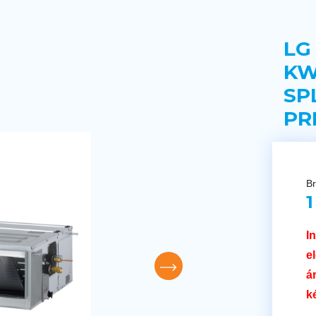
LG
KW
SP
PR
Br
1
I
e
á
k