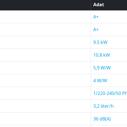
Adat
A+
A+
9.5 kW
10.8 kW
5,9 W/W
4 W/W
1/220-240/50 P
3,2 liter/h
36 dB(A)