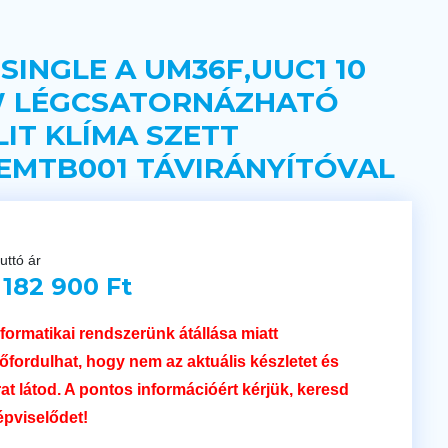
 SINGLE A UM36F,UUC1 10
 LÉGCSATORNÁZHATÓ
LIT KLÍMA SZETT
EMTB001 TÁVIRÁNYÍTÓVAL
uttó ár
 182 900 Ft
nformatikai rendszerünk átállása miatt
lőfordulhat, hogy nem az aktuális készletet és
rat látod. A pontos információért kérjük, keresd
épviselődet!