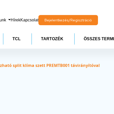
lunk
Hírek
Kapcsolat
Bejelentkezés/Regisztráció
TCL
TARTOZÉK
ÖSSZES TERM
ható split klíma szett PREMTB001 távirányítóval