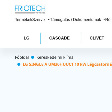
Termékek
Szerviz
Támogatás / Dokumentumok
Ró
LG
CASCADE
CLIVET
Főoldal
Kereskedelmi klíma
LG SINGLE A UM36F,UUC1 10 kW Légcsatornáz