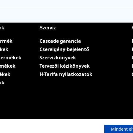
nk
Szerviz
ermék
Cascade garancia
ékek
Csereigény-bejelentő
termékek
Szervizkönyvek
ermékek
Tervezői kézikönyvek
ékek
H-Tarifa nyilatkozatok
ok
Mindent el