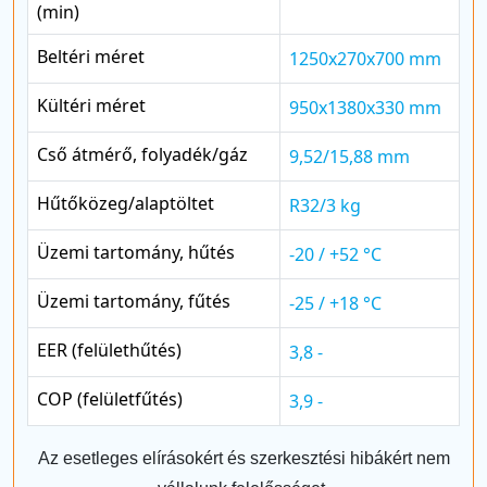
(min)
Beltéri méret
1250x270x700 mm
Kültéri méret
950x1380x330 mm
Cső átmérő, folyadék/gáz
9,52/15,88 mm
Hűtőközeg/alaptöltet
R32/3 kg
Üzemi tartomány, hűtés
-20 / +52 °C
Üzemi tartomány, fűtés
-25 / +18 °C
EER (felülethűtés)
3,8 -
COP (felületfűtés)
3,9 -
Az esetleges elírásokért és szerkesztési hibákért nem