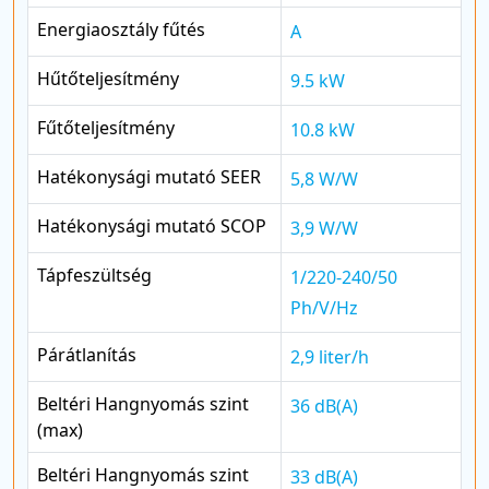
Energiaosztály fűtés
A
Hűtőteljesítmény
9.5 kW
Fűtőteljesítmény
10.8 kW
Hatékonysági mutató SEER
5,8 W/W
Hatékonysági mutató SCOP
3,9 W/W
Tápfeszültség
1/220-240/50
Ph/V/Hz
Párátlanítás
2,9 liter/h
Beltéri Hangnyomás szint
36 dB(A)
(max)
Beltéri Hangnyomás szint
33 dB(A)