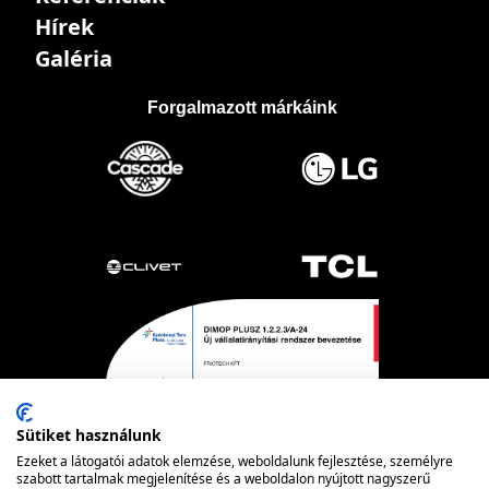
Hírek
Galéria
Forgalmazott márkáink
Sütiket használunk
Ezeket a látogatói adatok elemzése, weboldalunk fejlesztése, személyre
szabott tartalmak megjelenítése és a weboldalon nyújtott nagyszerű