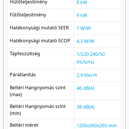
Hűtőteljesítmény
8 kW
Fűtőteljesítmény
9 kW
Hatékonysági mutató SEER
7 W/W
Hatékonysági mutató SCOP
4,3 W/W
Tápfeszültség
1/220-240/50
Ph/V/Hz
Párátlanítás
2,9 liter/h
Beltéri Hangnyomás szint
46 dB(A)
(max)
Beltéri Hangnyomás szint
38 dB(A)
(min)
Beltéri méret
1200x360x265 mm