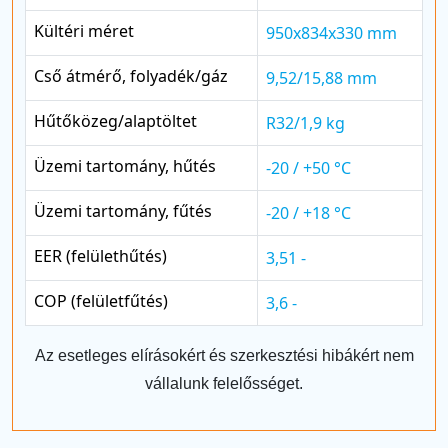
Kültéri méret
950x834x330 mm
Cső átmérő, folyadék/gáz
9,52/15,88 mm
Hűtőközeg/alaptöltet
R32/1,9 kg
Üzemi tartomány, hűtés
-20 / +50 °C
Üzemi tartomány, fűtés
-20 / +18 °C
EER (felülethűtés)
3,51 -
COP (felületfűtés)
3,6 -
Az esetleges elírásokért és szerkesztési hibákért nem
vállalunk felelősséget.