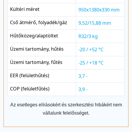
Kültéri méret
950x1380x330 mm
Cső átmérő, folyadék/gáz
9,52/15,88 mm
Hűtőközeg/alaptöltet
R32/3 kg
Üzemi tartomány, hűtés
-20 / +52 °C
Üzemi tartomány, fűtés
-25 / +18 °C
EER (felülethűtés)
3,7 -
COP (felületfűtés)
3,9 -
Az esetleges elírásokért és szerkesztési hibákért nem
vállalunk felelősséget.