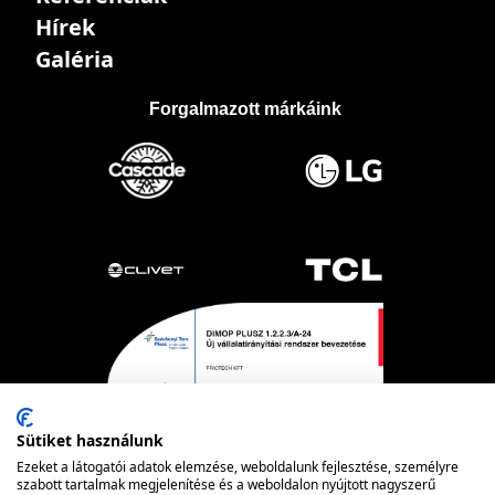
Hírek
Galéria
Forgalmazott márkáink
Sütiket használunk
Ezeket a látogatói adatok elemzése, weboldalunk fejlesztése, személyre
szabott tartalmak megjelenítése és a weboldalon nyújtott nagyszerű