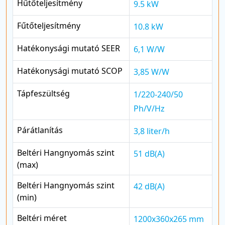
Hűtőteljesítmény
9.5 kW
Fűtőteljesítmény
10.8 kW
Hatékonysági mutató SEER
6,1 W/W
Hatékonysági mutató SCOP
3,85 W/W
Tápfeszültség
1/220-240/50
Ph/V/Hz
Párátlanítás
3,8 liter/h
Beltéri Hangnyomás szint
51 dB(A)
(max)
Beltéri Hangnyomás szint
42 dB(A)
(min)
Beltéri méret
1200x360x265 mm