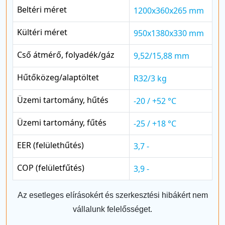
Beltéri méret
1200x360x265 mm
Kültéri méret
950x1380x330 mm
Cső átmérő, folyadék/gáz
9,52/15,88 mm
Hűtőközeg/alaptöltet
R32/3 kg
Üzemi tartomány, hűtés
-20 / +52 °C
Üzemi tartomány, fűtés
-25 / +18 °C
EER (felülethűtés)
3,7 -
COP (felületfűtés)
3,9 -
Az esetleges elírásokért és szerkesztési hibákért nem
vállalunk felelősséget.