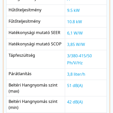
Hűtőteljesítmény
9.5 kW
Fűtőteljesítmény
10.8 kW
Hatékonysági mutató SEER
6,1 W/W
Hatékonysági mutató SCOP
3,85 W/W
Tápfeszültség
3/380-415/50
Ph/V/Hz
Párátlanítás
3,8 liter/h
Beltéri Hangnyomás szint
51 dB(A)
(max)
Beltéri Hangnyomás szint
42 dB(A)
(min)