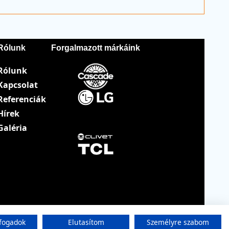
Rólunk
Forgalmazott márkáink
Rólunk
Kapcsolat
Referenciák
Hírek
Galéria
fogadok
Elutasítom
Személyre szabom