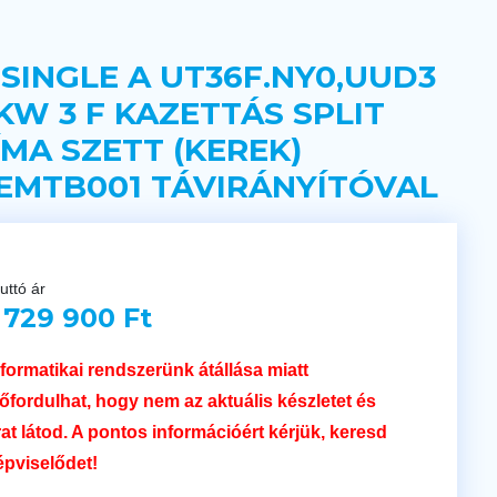
 SINGLE A UT36F.NY0,UUD3
 KW 3 F KAZETTÁS SPLIT
ÍMA SZETT (KEREK)
EMTB001 TÁVIRÁNYÍTÓVAL
uttó ár
 729 900 Ft
nformatikai rendszerünk átállása miatt
lőfordulhat, hogy nem az aktuális készletet és
rat látod. A pontos információért kérjük, keresd
épviselődet!