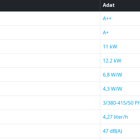
Adat
A++
A+
11 kW
12.2 kW
6,8 W/W
4,3 W/W
3/380-415/50 P
4,27 liter/h
47 dB(A)