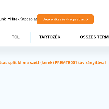
lunk
Hírek
Kapcsolat
Bejelentkezés/Regisztráció
TCL
TARTOZÉK
ÖSSZES TERM
ás split klíma szett (kerek) PREMTB001 távirányítóval