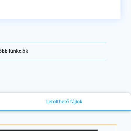
őbb funkciók
Letölthető fájlok