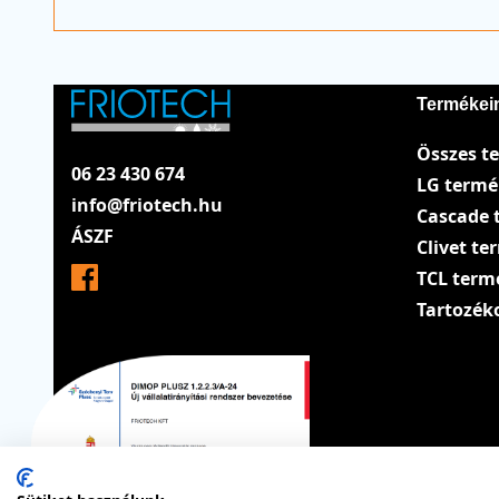
Termékei
Összes t
06 23 430 674
LG term
info@friotech.hu
Cascade 
ÁSZF
Clivet t
TCL term
Tartozék