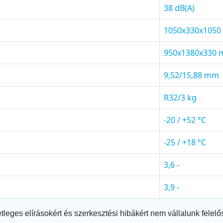
38 dB(A)
1050x330x105
950x1380x330
9,52/15,88 mm
R32/3 kg
-20 / +52 °C
-25 / +18 °C
3,6 -
3,9 -
tleges elírásokért és szerkesztési hibákért nem vállalunk felelő