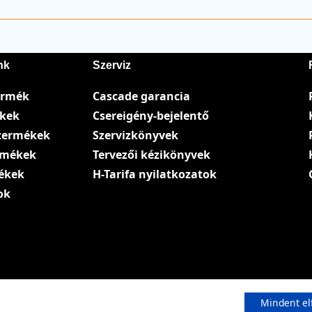
nk
Szerviz
ermék
Cascade garancia
ékek
Csereigény-bejelentő
termékek
Szervizkönyvek
ermékek
Tervezői kézikönyvek
ékek
H-Tarifa nyilatkozatok
ok
Mindent el