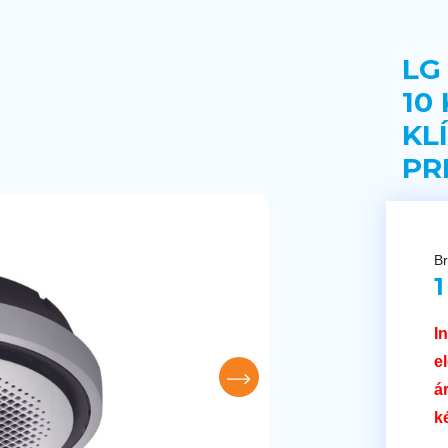
LG
10
KL
PR
Br
1
I
e
á
k