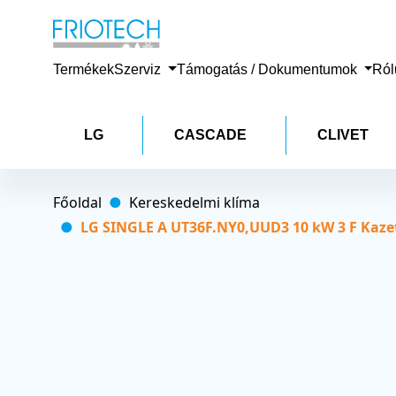
Termékek
Szerviz
Támogatás / Dokumentumok
Ró
LG
CASCADE
CLIVET
Főoldal
Kereskedelmi klíma
LG SINGLE A UT36F.NY0,UUD3 10 kW 3 F Kazett