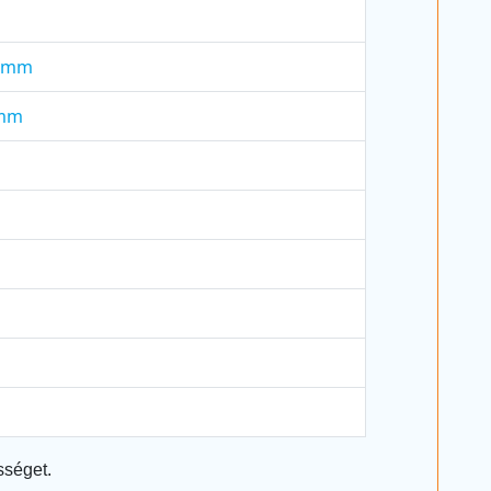
0 mm
 mm
sséget.