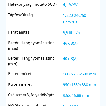
Hatékonysági mutató SCOP
4,1 W/W
Tápfeszültség
1/220-240/50
Ph/V/Hz
Párátlanítás
5,5 liter/h
Beltéri Hangnyomás szint
46 dB(A)
(max)
Beltéri Hangnyomás szint
40 dB(A)
(min)
Beltéri méret
1600x235x690 mm
Kültéri méret
950x1380x330 mm
Cső átmérő, folyadék/gáz
9,52/15,88 mm
Hűtőközeg/alaptöltet
R32/3 kg